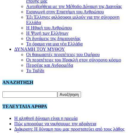
εποχής μας
Αυτοβοήθεια με την Μέθοδο Δύναμη της Διανοίας
Εισαγωγή στην Επιστήμη του Ανθρώπου
Έξι Έλληνες φιλόσοφοι μιλούν για την σύγχρονη
Ελλάδα
Η Ηθική του Ανθρώπου
Η Ψυχή των Ελλήνων
Οι δυνάμεις της δημιουργίας
Το όραμα για μια νέα Ελλάδα
ΔΥΝΑΜΗ ΤΟΥ ΜΥΘΟΥ
Οι θαυμαστές περιπέτειες του Ομήρου
Οι περιπέτειες του Ηρακλή στον σύγχρονο κόσμο
Περσέας και Ανδρομέδα
Το Ταξίδι
ΑΝΑΖΗΤΗΣΗ
ΤΕΛΕΥΤΑΙΑ ΑΡΘΡΑ
Η αληθινή δύναμη είναι η ηρεμία
Πώς μπορούμε να νικήσουμε την αδράνεια
Διάκριση: Η δύναμη που μας προστατεύει από τους λάθος