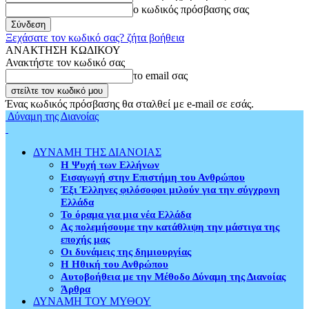
ο κωδικός πρόσβασης σας
Ξεχάσατε τον κωδικό σας? ζήτα βοήθεια
ΑΝΑΚΤΗΣΗ ΚΩΔΙΚΟΥ
Ανακτήστε τον κωδικό σας
το email σας
Ένας κωδικός πρόσβασης θα σταλθεί με e-mail σε εσάς.
Δύναμη της Διανοίας
ΔΥΝΑΜΗ ΤΗΣ ΔΙΑΝΟΙΑΣ
Η Ψυχή των Ελλήνων
Εισαγωγή στην Επιστήμη του Ανθρώπου
Έξι Έλληνες φιλόσοφοι μιλούν για την σύγχρονη
Ελλάδα
Το όραμα για μια νέα Ελλάδα
Ας πολεμήσουμε την κατάθλιψη την μάστιγα της
εποχής μας
Οι δυνάμεις της δημιουργίας
Η Ηθική του Ανθρώπου
Αυτοβοήθεια με την Μέθοδο Δύναμη της Διανοίας
Άρθρα
ΔΥΝΑΜΗ ΤΟΥ ΜΥΘΟΥ