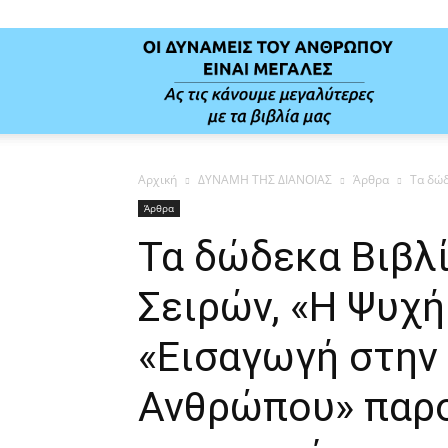
Δύναμ
Αρχική
ΔΥΝΑΜΗ ΤΗΣ ΔΙΑΝΟΙΑΣ
Άρθρα
Τα δώδ
της
Άρθρα
Τα δώδεκα Βιβλ
Διανοί
Σειρών, «Η Ψυχή
«Εισαγωγή στην
Ανθρώπου» παρο