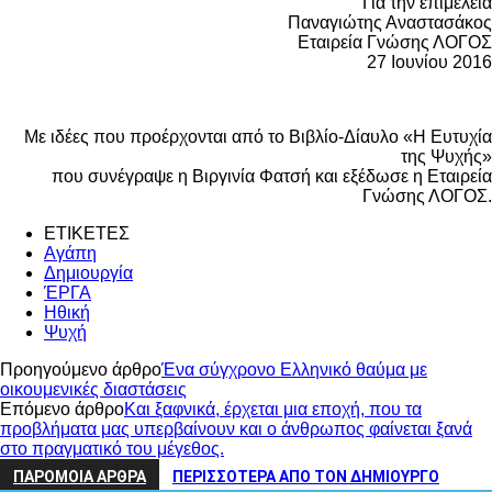
Για την επιμέλεια
Παναγιώτης Αναστασάκος
Εταιρεία Γνώσης ΛΟΓΟΣ
27 Ιουνίου 2016
Με ιδέες που προέρχονται από το Βιβλίο-Δίαυλο «Η Ευτυχία
της Ψυχής»
που συνέγραψε η Βιργινία Φατσή και εξέδωσε η Εταιρεία
Γνώσης ΛΟΓΟΣ.
ΕΤΙΚΕΤΕΣ
Αγάπη
Δημιουργία
ΈΡΓΑ
Ηθική
Ψυχή
Προηγούμενο άρθρο
Ένα σύγχρονο Ελληνικό θαύμα με
οικουμενικές διαστάσεις
Επόμενο άρθρο
Και ξαφνικά, έρχεται μια εποχή, που τα
προβλήματα μας υπερβαίνουν και ο άνθρωπος φαίνεται ξανά
στο πραγματικό του μέγεθος.
ΠΑΡΟΜΟΙΑ ΑΡΘΡΑ
ΠΕΡΙΣΣΟΤΕΡΑ ΑΠΟ ΤΟΝ ΔΗΜΙΟΥΡΓΟ