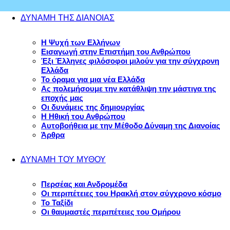
ΔΥΝΑΜΗ ΤΗΣ ΔΙΑΝΟΙΑΣ
Η Ψυχή των Ελλήνων
Εισαγωγή στην Επιστήμη του Ανθρώπου
Έξι Έλληνες φιλόσοφοι μιλούν για την σύγχρονη
Ελλάδα
Το όραμα για μια νέα Ελλάδα
Ας πολεμήσουμε την κατάθλιψη την μάστιγα της
εποχής μας
Οι δυνάμεις της δημιουργίας
Η Ηθική του Ανθρώπου
Αυτοβοήθεια με την Μέθοδο Δύναμη της Διανοίας
Άρθρα
ΔΥΝΑΜΗ ΤΟΥ ΜΥΘΟΥ
Περσέας και Ανδρομέδα
Οι περιπέτειες του Ηρακλή στον σύγχρονο κόσμο
Το Ταξίδι
Οι θαυμαστές περιπέτειες του Ομήρου