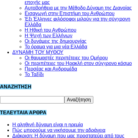
εποχής μας
Αυτοβοήθεια με την Μέθοδο Δύναμη της Διανοίας
Εισαγωγή στην Επιστήμη του Ανθρώπου
Έξι Έλληνες φιλόσοφοι μιλούν για την σύγχρονη
Ελλάδα
Η Ηθική του Ανθρώπου
Η Ψυχή των Ελλήνων
Οι δυνάμεις της δημιουργίας
Το όραμα για μια νέα Ελλάδα
ΔΥΝΑΜΗ ΤΟΥ ΜΥΘΟΥ
Οι θαυμαστές περιπέτειες του Ομήρου
Οι περιπέτειες του Ηρακλή στον σύγχρονο κόσμο
Περσέας και Ανδρομέδα
Το Ταξίδι
ΑΝΑΖΗΤΗΣΗ
ΤΕΛΕΥΤΑΙΑ ΑΡΘΡΑ
Η αληθινή δύναμη είναι η ηρεμία
Πώς μπορούμε να νικήσουμε την αδράνεια
Διάκριση: Η δύναμη που μας προστατεύει από τους