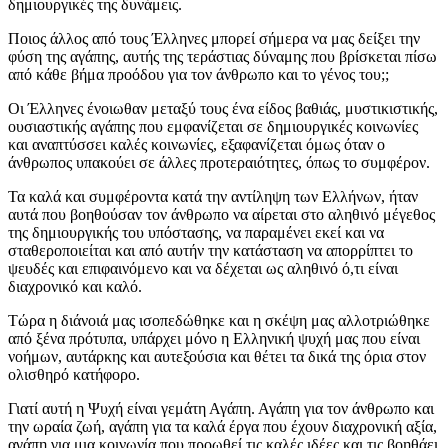
δημιουργικές της δυνάμεις.
Ποιος άλλος από τους Έλληνες μπορεί σήμερα να μας δείξει την
φύση της αγάπης, αυτής της τεράστιας δύναμης που βρίσκεται πίσω
από κάθε βήμα προόδου για τον άνθρωπο και το γένος του;;
Οι Έλληνες ένοιωθαν μεταξύ τους ένα είδος βαθιάς, μυστικιστικής,
ουσιαστικής αγάπης που εμφανίζεται σε δημιουργικές κοινωνίες
και αναπτύσσει καλές κοινωνίες, εξαφανίζεται όμως όταν ο
άνθρωπος υπακούει σε άλλες προτεραιότητες, όπως το συμφέρον.
Τα καλά και συμφέροντα κατά την αντίληψη των Ελλήνων, ήταν
αυτά που βοηθούσαν τον άνθρωπο να αίρεται στο αληθινό μέγεθος
της δημιουργικής του υπόστασης, να παραμένει εκεί και να
σταθεροποιείται και από αυτήν την κατάσταση να απορρίπτει το
ψευδές και επιφαινόμενο και να δέχεται ως αληθινό ό,τι είναι
διαχρονικό και καλό.
Τώρα η διάνοιά μας ισοπεδώθηκε και η σκέψη μας αλλοτριώθηκε
από ξένα πρότυπα, υπάρχει μόνο η Ελληνική ψυχή μας που είναι
νοήμων, αυτάρκης και αυτεξούσια και θέτει τα δικά της όρια στον
ολισθηρό κατήφορο.
Γιατί αυτή η Ψυχή είναι γεμάτη Αγάπη. Αγάπη για τον άνθρωπο και
την ωραία ζωή, αγάπη για τα καλά έργα που έχουν διαχρονική αξία,
αγάπη για μια κοινωνία που προωθεί τις καλές ιδέες και τις βοηθάει