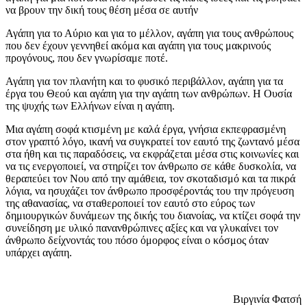
να βρουν την δική τους θέση μέσα σε αυτήν
Αγάπη για το Αύριο και για το μέλλον, αγάπη για τους ανθρώπους
που δεν έχουν γεννηθεί ακόμα και αγάπη για τους μακρινούς
προγόνους, που δεν γνωρίσαμε ποτέ.
Αγάπη για τον πλανήτη και το φυσικό περιβάλλον, αγάπη για τα
έργα του Θεού και αγάπη για την αγάπη των ανθρώπων. Η Ουσία
της ψυχής των Ελλήνων είναι η αγάπη.
Μια αγάπη σοφά κτισμένη με καλά έργα, γνήσια εκπεφρασμένη
στον γραπτό λόγο, ικανή να συγκρατεί τον εαυτό της ζωντανό μέσα
στα ήθη και τις παραδόσεις, να εκφράζεται μέσα στις κοινωνίες και
να τις ενεργοποιεί, να στηρίζει τον άνθρωπο σε κάθε δυσκολία, να
θεραπεύει τον Νου από την αμάθεια, τον σκοταδισμό και τα πικρά
λόγια, να ησυχάζει τον άνθρωπο προσφέροντάς του την πρόγευση
της αθανασίας, να σταθεροποιεί τον εαυτό στο εύρος των
δημιουργικών δυνάμεων της δικής του διανοίας, να κτίζει σοφά την
συνείδηση με υλικό πανανθρώπινες αξίες και να γλυκαίνει τον
άνθρωπο δείχνοντάς του πόσο όμορφος είναι ο κόσμος όταν
υπάρχει αγάπη.
Βιργινία Φατσή