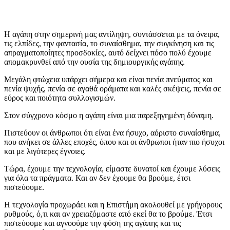
Η αγάπη στην σημερινή μας αντίληψη, συντάσσεται με τα όνειρα,
τις ελπίδες, την φαντασία, το συναίσθημα, την συγκίνηση και τις
απραγματοποίητες προσδοκίες, αυτό δείχνει πόσο πολύ έχουμε
απομακρυνθεί από την ουσία της δημιουργικής αγάπης.
Μεγάλη φτώχεια υπάρχει σήμερα και είναι πενία πνεύματος και
πενία ψυχής, πενία σε αγαθά οράματα και καλές σκέψεις, πενία σε
εύρος και ποιότητα συλλογισμών.
Στον σύγχρονο κόσμο η αγάπη είναι μια παρεξηγημένη δύναμη.
Πιστεύουν οι άνθρωποι ότι είναι ένα ήσυχο, αόριστο συναίσθημα,
που ανήκει σε άλλες εποχές, όπου και οι άνθρωποι ήταν πιο ήσυχοι
και με λιγότερες έγνοιες.
Τώρα, έχουμε την τεχνολογία, είμαστε δυνατοί και έχουμε λύσεις
για όλα τα πράγματα. Και αν δεν έχουμε θα βρούμε, έτσι
πιστεύουμε.
Η τεχνολογία προχωράει και η Επιστήμη ακολουθεί με γρήγορους
ρυθμούς, ό,τι και αν χρειαζόμαστε από εκεί θα το βρούμε. Έτσι
πιστεύουμε και αγνοούμε την φύση της αγάπης και τις