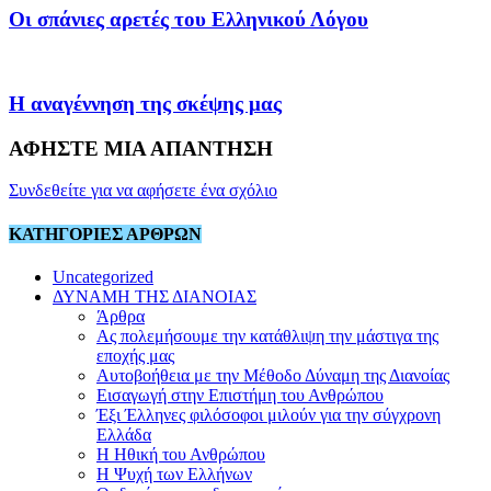
Οι σπάνιες αρετές του Ελληνικού Λόγου
Η αναγέννηση της σκέψης μας
ΑΦΗΣΤΕ ΜΙΑ ΑΠΑΝΤΗΣΗ
Συνδεθείτε για να αφήσετε ένα σχόλιο
ΚΑΤΗΓΟΡΙΕΣ ΑΡΘΡΩΝ
Uncategorized
ΔΥΝΑΜΗ ΤΗΣ ΔΙΑΝΟΙΑΣ
Άρθρα
Ας πολεμήσουμε την κατάθλιψη την μάστιγα της
εποχής μας
Αυτοβοήθεια με την Μέθοδο Δύναμη της Διανοίας
Εισαγωγή στην Επιστήμη του Ανθρώπου
Έξι Έλληνες φιλόσοφοι μιλούν για την σύγχρονη
Ελλάδα
Η Ηθική του Ανθρώπου
Η Ψυχή των Ελλήνων