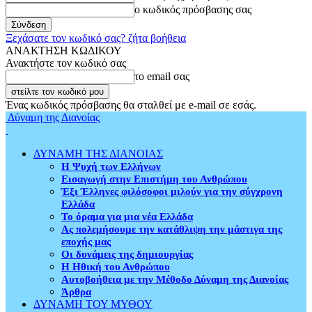
ο κωδικός πρόσβασης σας
Ξεχάσατε τον κωδικό σας? ζήτα βοήθεια
ΑΝΑΚΤΗΣΗ ΚΩΔΙΚΟΥ
Ανακτήστε τον κωδικό σας
το email σας
Ένας κωδικός πρόσβασης θα σταλθεί με e-mail σε εσάς.
Δύναμη της Διανοίας
ΔΥΝΑΜΗ ΤΗΣ ΔΙΑΝΟΙΑΣ
Η Ψυχή των Ελλήνων
Εισαγωγή στην Επιστήμη του Ανθρώπου
Έξι Έλληνες φιλόσοφοι μιλούν για την σύγχρονη
Ελλάδα
Το όραμα για μια νέα Ελλάδα
Ας πολεμήσουμε την κατάθλιψη την μάστιγα της
εποχής μας
Οι δυνάμεις της δημιουργίας
Η Ηθική του Ανθρώπου
Αυτοβοήθεια με την Μέθοδο Δύναμη της Διανοίας
Άρθρα
ΔΥΝΑΜΗ ΤΟΥ ΜΥΘΟΥ