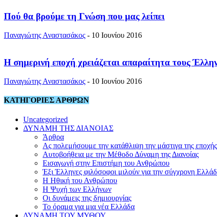
Πού θα βρούμε τη Γνώση που μας λείπει
Παναγιώτης Αναστασάκος
-
10 Ιουνίου 2016
Η σημερινή εποχή χρειάζεται απαραίτητα τους Έλλη
Παναγιώτης Αναστασάκος
-
10 Ιουνίου 2016
ΚΑΤΗΓΟΡΙΕΣ ΑΡΘΡΩΝ
Uncategorized
ΔΥΝΑΜΗ ΤΗΣ ΔΙΑΝΟΙΑΣ
Άρθρα
Ας πολεμήσουμε την κατάθλιψη την μάστιγα της εποχής
Αυτοβοήθεια με την Μέθοδο Δύναμη της Διανοίας
Εισαγωγή στην Επιστήμη του Ανθρώπου
Έξι Έλληνες φιλόσοφοι μιλούν για την σύγχρονη Ελλά
Η Ηθική του Ανθρώπου
Η Ψυχή των Ελλήνων
Οι δυνάμεις της δημιουργίας
Το όραμα για μια νέα Ελλάδα
ΔΥΝΑΜΗ ΤΟΥ ΜΥΘΟΥ