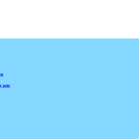
δα
ς μας