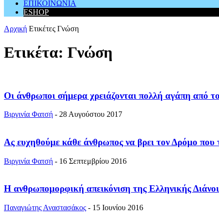
ΕΠΙΚΟΙΝΩΝΙΑ
ESHOP
Αρχική
Ετικέτες
Γνώση
Ετικέτα: Γνώση
Οι άνθρωποι σήμερα χρειάζονται πολλή αγάπη από το 
Βιργινία Φατσή
-
28 Αυγούστου 2017
Ας ευχηθούμε κάθε άνθρωπος να βρει τον Δρόμο που τα
Βιργινία Φατσή
-
16 Σεπτεμβρίου 2016
Η ανθρωπομορφική απεικόνιση της Ελληνικής Διάνο
Παναγιώτης Αναστασάκος
-
15 Ιουνίου 2016