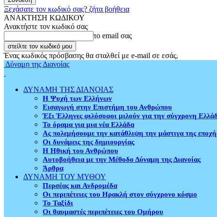
Ξεχάσατε τον κωδικό σας? ζήτα βοήθεια
ΑΝΑΚΤΗΣΗ ΚΩΔΙΚΟΥ
Ανακτήστε τον κωδικό σας
το email σας
Ένας κωδικός πρόσβασης θα σταλθεί με e-mail σε εσάς.
Δύναμη της Διανοίας
ΔΥΝΑΜΗ ΤΗΣ ΔΙΑΝΟΙΑΣ
Η Ψυχή των Ελλήνων
Εισαγωγή στην Επιστήμη του Ανθρώπου
Έξι Έλληνες φιλόσοφοι μιλούν για την σύγχρονη Ελλά
Το όραμα για μια νέα Ελλάδα
Ας πολεμήσουμε την κατάθλιψη την μάστιγα της εποχή
Οι δυνάμεις της δημιουργίας
Η Ηθική του Ανθρώπου
Αυτοβοήθεια με την Μέθοδο Δύναμη της Διανοίας
Άρθρα
ΔΥΝΑΜΗ ΤΟΥ ΜΥΘΟΥ
Περσέας και Ανδρομέδα
Οι περιπέτειες του Ηρακλή στον σύγχρονο κόσμο
Το Ταξίδι
Οι θαυμαστές περιπέτειες του Ομήρου