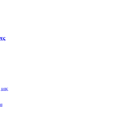
νες
 μας
δα