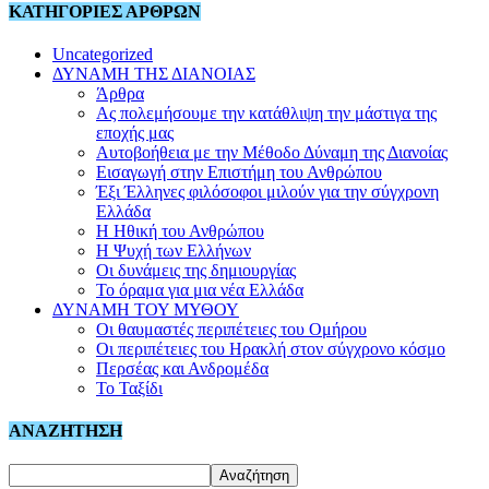
ΚΑΤΗΓΟΡΙΕΣ ΑΡΘΡΩΝ
Uncategorized
ΔΥΝΑΜΗ ΤΗΣ ΔΙΑΝΟΙΑΣ
Άρθρα
Ας πολεμήσουμε την κατάθλιψη την μάστιγα της
εποχής μας
Αυτοβοήθεια με την Μέθοδο Δύναμη της Διανοίας
Εισαγωγή στην Επιστήμη του Ανθρώπου
Έξι Έλληνες φιλόσοφοι μιλούν για την σύγχρονη
Ελλάδα
Η Ηθική του Ανθρώπου
Η Ψυχή των Ελλήνων
Οι δυνάμεις της δημιουργίας
Το όραμα για μια νέα Ελλάδα
ΔΥΝΑΜΗ ΤΟΥ ΜΥΘΟΥ
Οι θαυμαστές περιπέτειες του Ομήρου
Οι περιπέτειες του Ηρακλή στον σύγχρονο κόσμο
Περσέας και Ανδρομέδα
Το Ταξίδι
ΑΝΑΖΗΤΗΣΗ