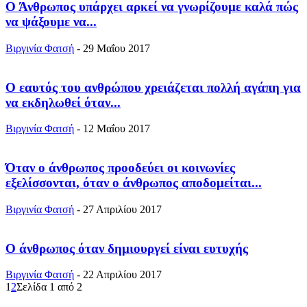
Ο Άνθρωπος υπάρχει αρκεί να γνωρίζουμε καλά πώς
να ψάξουμε να...
Βιργινία Φατσή
-
29 Μαΐου 2017
Ο εαυτός του ανθρώπου χρειάζεται πολλή αγάπη για
να εκδηλωθεί όταν...
Βιργινία Φατσή
-
12 Μαΐου 2017
Όταν ο άνθρωπος προοδεύει οι κοινωνίες
εξελίσσονται, όταν ο άνθρωπος αποδομείται...
Βιργινία Φατσή
-
27 Απριλίου 2017
Ο άνθρωπος όταν δημιουργεί είναι ευτυχής
Βιργινία Φατσή
-
22 Απριλίου 2017
1
2
Σελίδα 1 από 2