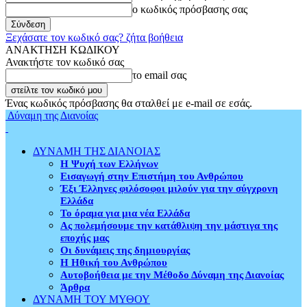
ο κωδικός πρόσβασης σας
Ξεχάσατε τον κωδικό σας? ζήτα βοήθεια
ΑΝΑΚΤΗΣΗ ΚΩΔΙΚΟΥ
Ανακτήστε τον κωδικό σας
το email σας
Ένας κωδικός πρόσβασης θα σταλθεί με e-mail σε εσάς.
Δύναμη της Διανοίας
ΔΥΝΑΜΗ ΤΗΣ ΔΙΑΝΟΙΑΣ
Η Ψυχή των Ελλήνων
Εισαγωγή στην Επιστήμη του Ανθρώπου
Έξι Έλληνες φιλόσοφοι μιλούν για την σύγχρονη
Ελλάδα
Το όραμα για μια νέα Ελλάδα
Ας πολεμήσουμε την κατάθλιψη την μάστιγα της
εποχής μας
Οι δυνάμεις της δημιουργίας
Η Ηθική του Ανθρώπου
Αυτοβοήθεια με την Μέθοδο Δύναμη της Διανοίας
Άρθρα
ΔΥΝΑΜΗ ΤΟΥ ΜΥΘΟΥ