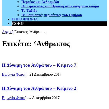
Περσέας και Ανδρομέδα
Οι περιπέτειες του Ηρακλή στον σύγχρονο κόσμο
Το Ταξίδι
Οι θαυμαστές περιπέτειες του Ομήρου
ΕΠΙΚΟΙΝΩΝΙΑ
ESHOP
Αρχική
Ετικέτες
‘Ανθρωπος
Ετικέτα: ‘Ανθρωπος
Η Δύναμη του Ανθρώπου – Κείμενο 7
Βιργινία Φατσή
-
21 Δεκεμβρίου 2017
Η Δύναμη του Ανθρώπου – Κείμενο 2
Βιργινία Φατσή
-
4 Δεκεμβρίου 2017