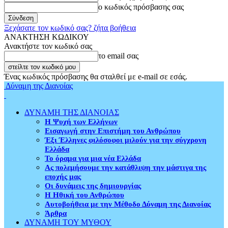
ο κωδικός πρόσβασης σας
Ξεχάσατε τον κωδικό σας? ζήτα βοήθεια
ΑΝΑΚΤΗΣΗ ΚΩΔΙΚΟΥ
Ανακτήστε τον κωδικό σας
το email σας
Ένας κωδικός πρόσβασης θα σταλθεί με e-mail σε εσάς.
Δύναμη της Διανοίας
ΔΥΝΑΜΗ ΤΗΣ ΔΙΑΝΟΙΑΣ
Η Ψυχή των Ελλήνων
Εισαγωγή στην Επιστήμη του Ανθρώπου
Έξι Έλληνες φιλόσοφοι μιλούν για την σύγχρονη
Ελλάδα
Το όραμα για μια νέα Ελλάδα
Ας πολεμήσουμε την κατάθλιψη την μάστιγα της
εποχής μας
Οι δυνάμεις της δημιουργίας
Η Ηθική του Ανθρώπου
Αυτοβοήθεια με την Μέθοδο Δύναμη της Διανοίας
Άρθρα
ΔΥΝΑΜΗ ΤΟΥ ΜΥΘΟΥ