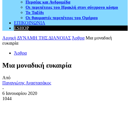
Περσέας και Ανδρομέδα
Οι περιπέτειες του Ηρακλή στον σύγχρονο κόσμο
Το Ταξίδι
Οι θαυμαστές περιπέτειες του Ομήρου
ΕΠΙΚΟΙΝΩΝΙΑ
ESHOP
Αρχική
ΔΥΝΑΜΗ ΤΗΣ ΔΙΑΝΟΙΑΣ
Άρθρα
Μια μοναδική
ευκαιρία
Άρθρα
Μια μοναδική ευκαιρία
Από
Παναγιώτης Αναστασάκος
-
6 Ιανουαρίου 2020
1044