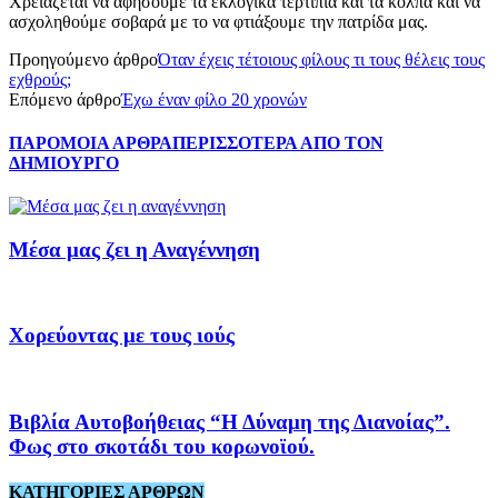
Χρειάζεται να αφήσουμε τα εκλογικά τερτίπια και τα κόλπα και να
ασχοληθούμε σοβαρά με το να φτιάξουμε την πατρίδα μας.
Προηγούμενο άρθρο
Όταν έχεις τέτοιους φίλους τι τους θέλεις τους
εχθρούς;
Επόμενο άρθρο
Έχω έναν φίλο 20 χρονών
ΠΑΡΟΜΟΙΑ ΑΡΘΡΑ
ΠΕΡΙΣΣΟΤΕΡΑ ΑΠΟ ΤΟΝ
ΔΗΜΙΟΥΡΓΟ
Μέσα μας ζει η Αναγέννηση
Χορεύοντας με τους ιούς
Βιβλία Αυτοβοήθειας “Η Δύναμη της Διανοίας”.
Φως στο σκοτάδι του κορωνοϊού.
ΚΑΤΗΓΟΡΙΕΣ ΑΡΘΡΩΝ