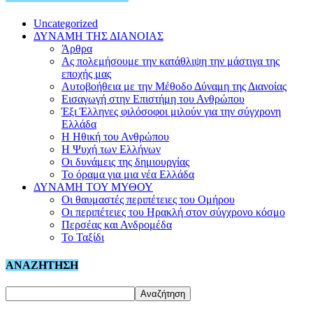
Uncategorized
ΔΥΝΑΜΗ ΤΗΣ ΔΙΑΝΟΙΑΣ
Άρθρα
Ας πολεμήσουμε την κατάθλιψη την μάστιγα της
εποχής μας
Αυτοβοήθεια με την Μέθοδο Δύναμη της Διανοίας
Εισαγωγή στην Επιστήμη του Ανθρώπου
Έξι Έλληνες φιλόσοφοι μιλούν για την σύγχρονη
Ελλάδα
Η Ηθική του Ανθρώπου
Η Ψυχή των Ελλήνων
Οι δυνάμεις της δημιουργίας
Το όραμα για μια νέα Ελλάδα
ΔΥΝΑΜΗ ΤΟΥ ΜΥΘΟΥ
Οι θαυμαστές περιπέτειες του Ομήρου
Οι περιπέτειες του Ηρακλή στον σύγχρονο κόσμο
Περσέας και Ανδρομέδα
Το Ταξίδι
ΑΝΑΖΗΤΗΣΗ