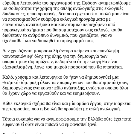
εύρυθμη λειτουργία του οργανισμού της. Εφόσον αντιμετωπίζουμε
με σοβαρότητα την χρήση της απλής αναλογικής στις εκλογικές
διαδικασίες, η πιο προφανής ιδέα που έρχεται στο μυαλό μου είναι
να προετοιμασθούν ευάριθμα εκλογικά προγράμματα με
επενδυτικό, αναπτυξιακό και καινοτομικό περιεχόμενο από
παραγωγικά σχήματα που θα συμμετέχουν στις εκλογές και θα
διαθέτουν το ανθρώπινο δυναμικό, που χρειάζεται, για να
σχεδιασθεί και να διοικηθεί το πρόγραμμά τους.
Δεν χρειάζονται μακροσκελή άνευρα κείμενα και επανάληψη
κοινοτυπιών εφ’ όλης της ύλης, για την δημιουργία των
απαραίτητων συμπράξεων, δεδομένου ότι η εκλογή θα είναι
εξασφαλισμένη, λόγω του μικρού ποσοστού που θα απαιτείται.
Καλό, χρήσιμο και λειτουργικό θα ήταν να δημιουργηθεί μια
θεσμική σύμπραξη όλων των παραγόντων που θα συμμετάσχουν,
δημιουργώντας ένα κοινό πεδίο ανάπτυξης, εντός του οποίου όλοι
θα έχουν χώρο να εργασθούν και να ευημερήσουν.
Κάθε εκλογικό σχήμα θα είναι και μία ομάδα έργου, στην διάρκεια
της τετραετίας, που η Βουλή θα προκύψει με απλή αναλογική.
Τέτοια ευκαιρία για να αναμορφώσουμε την Ελλάδα ούτε έχει ποτέ
εμφανισθεί ούτε είναι πιθανό να εμφανισθεί ξανά.