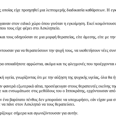
οποίας είχε προηγηθεί μια λεπτομερής διαδικασία καθάρσεων. Η εγκ
αιναν στον ειδικό χώρο όπου γινόταν η εγκοίμηση. Εκεί κοιμόντουσαν,
 που τους είχε φέρει στο Ασκληπιείο.
και τους οδηγούσαν σε μια μορφή θεραπείας, είτε άμεσης, είτε με τη
ουσαν για να θεραπεύσουν την ψυχή τους, να υιοθετήσουν νέες συνήθ
ρα οποιαδήποτε αρρώστια, ακόμα και τις φλεγμονές που προέρχονται α
υγεία, γνωρίζοντας ότι με την αύξηση της ψυχικής υγείας, όλα θα ή
χαν φανερά εξωτερικά αίτια, προσέφευγαν στους θεραπευτές εκείνης τ
ψε και ενσωμάτωσε στις μεθόδους του ο Ιπποκράτης, ερχόντουσαν από
ν ένα βαρύτατο πένθος δεν μπορούσε να υποχωρήσει, εάν είχαν μια σ
 να πάνε στον Ασκληπιό να τους θεραπεύσει.
ρίζουμε σήμερα και αγωνιζόντουσαν για αυτήν.