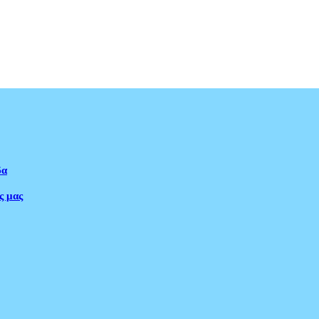
δα
ς μας