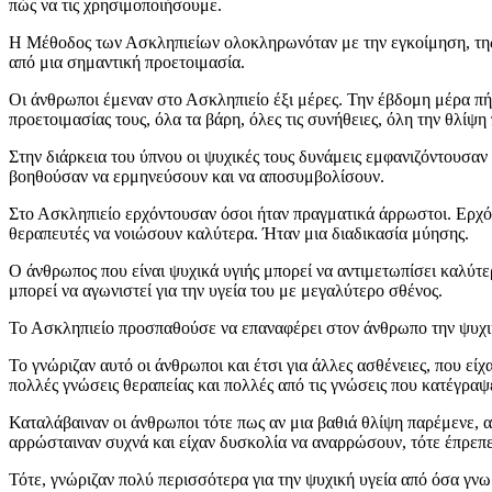
πώς να τις χρησιμοποιήσουμε.
Η Μέθοδος των Ασκληπιείων ολοκληρωνόταν με την εγκοίμηση, της 
από μια σημαντική προετοιμασία.
Οι άνθρωποι έμεναν στο Ασκληπιείο έξι μέρες. Την έβδομη μέρα πήγ
προετοιμασίας τους, όλα τα βάρη, όλες τις συνήθειες, όλη την θλίψη
Στην διάρκεια του ύπνου οι ψυχικές τους δυνάμεις εμφανιζόντουσαν 
βοηθούσαν να ερμηνεύσουν και να αποσυμβολίσουν.
Στο Ασκληπιείο ερχόντουσαν όσοι ήταν πραγματικά άρρωστοι. Ερχόντ
θεραπευτές να νοιώσουν καλύτερα. Ήταν μια διαδικασία μύησης.
Ο άνθρωπος που είναι ψυχικά υγιής μπορεί να αντιμετωπίσει καλύτε
μπορεί να αγωνιστεί για την υγεία του με μεγαλύτερο σθένος.
Το Ασκληπιείο προσπαθούσε να επαναφέρει στον άνθρωπο την ψυχική 
Το γνώριζαν αυτό οι άνθρωποι και έτσι για άλλες ασθένειες, που εί
πολλές γνώσεις θεραπείας και πολλές από τις γνώσεις που κατέγρα
Καταλάβαιναν οι άνθρωποι τότε πως αν μια βαθιά θλίψη παρέμενε, α
αρρώσταιναν συχνά και είχαν δυσκολία να αναρρώσουν, τότε έπρεπε
Τότε, γνώριζαν πολύ περισσότερα για την ψυχική υγεία από όσα γνω