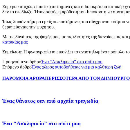
Σήμερα ευτυχώς είμαστε επιστήμονες και η Ιπποκράτεια ιατρική έχ
δεν το επεδίωξε. Ήταν σαφής η πρόθεση του Ιπποκράτη να συστηματ
Ίσως λοιπόν σήμερα εμείς οι επιστήμονες του σύγχρονου κόσμου να
θεραπεύοντας την ψυχή του.
Με τις δυνάμεις της ψυχής μας, με τις ιδιότητες της διανοίας μας 
κατοικίας μας
Σημείωση: Η φωτογραφία απεικονίζει το αναστηλωμένο πρόπυλο του
Προηγούμενο άρθρο
Ένα “Ασκληπιείο” στο σπίτι μου
Επόμενο άρθρο
Ένας χώρος αυτοβοήθειας για μια καλύτερη ζωή
ΠΑΡΟΜΟΙΑ ΑΡΘΡΑ
ΠΕΡΙΣΣΟΤΕΡΑ ΑΠΟ ΤΟΝ ΔΗΜΙΟΥΡΓΟ
Ένας θάνατος σαν από αρχαία τραγωδία
Ένα “Ασκληπιείο” στο σπίτι μου