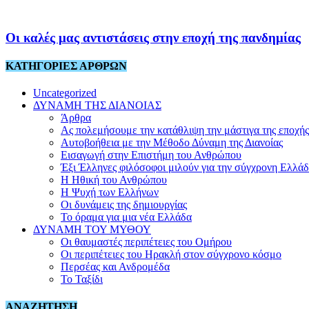
Οι καλές μας αντιστάσεις στην εποχή της πανδημίας
ΚΑΤΗΓΟΡΙΕΣ ΑΡΘΡΩΝ
Uncategorized
ΔΥΝΑΜΗ ΤΗΣ ΔΙΑΝΟΙΑΣ
Άρθρα
Ας πολεμήσουμε την κατάθλιψη την μάστιγα της εποχής
Αυτοβοήθεια με την Μέθοδο Δύναμη της Διανοίας
Εισαγωγή στην Επιστήμη του Ανθρώπου
Έξι Έλληνες φιλόσοφοι μιλούν για την σύγχρονη Ελλά
Η Ηθική του Ανθρώπου
Η Ψυχή των Ελλήνων
Οι δυνάμεις της δημιουργίας
Το όραμα για μια νέα Ελλάδα
ΔΥΝΑΜΗ ΤΟΥ ΜΥΘΟΥ
Οι θαυμαστές περιπέτειες του Ομήρου
Οι περιπέτειες του Ηρακλή στον σύγχρονο κόσμο
Περσέας και Ανδρομέδα
Το Ταξίδι
ΑΝΑΖΗΤΗΣΗ