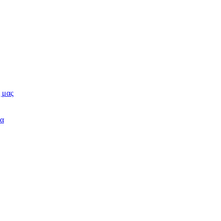
 μας
δα