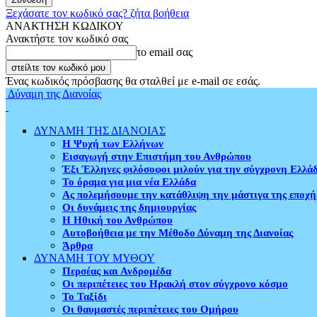
Ξεχάσατε τον κωδικό σας? ζήτα βοήθεια
ΑΝΑΚΤΗΣΗ ΚΩΔΙΚΟΥ
Ανακτήστε τον κωδικό σας
το email σας
Ένας κωδικός πρόσβασης θα σταλθεί με e-mail σε εσάς.
Δύναμη της Διανοίας
ΔΥΝΑΜΗ ΤΗΣ ΔΙΑΝΟΙΑΣ
Η Ψυχή των Ελλήνων
Εισαγωγή στην Επιστήμη του Ανθρώπου
Έξι Έλληνες φιλόσοφοι μιλούν για την σύγχρονη Ελλά
Το όραμα για μια νέα Ελλάδα
Ας πολεμήσουμε την κατάθλιψη την μάστιγα της εποχή
Οι δυνάμεις της δημιουργίας
Η Ηθική του Ανθρώπου
Αυτοβοήθεια με την Μέθοδο Δύναμη της Διανοίας
Άρθρα
ΔΥΝΑΜΗ ΤΟΥ ΜΥΘΟΥ
Περσέας και Ανδρομέδα
Οι περιπέτειες του Ηρακλή στον σύγχρονο κόσμο
Το Ταξίδι
Οι θαυμαστές περιπέτειες του Ομήρου