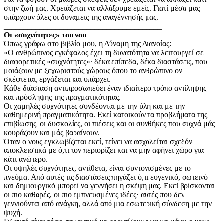
στην ζωή μας. Χρειάζεται να αλλάξουμε εμείς. Γιατί μέσα μας
υπάρχουν όλες οι δυνάμεις της αναγέννησής μας.
________________________________________
Οι «συχνότητες» του νου
Όπως γράφω στο βιβλίο μου, η Δύναμη της Διανοίας:
«Ο ανθρώπινος εγκέφαλος έχει τη δυνατότητα να λειτουργεί σε
διαφορετικές «συχνότητες»∙ δέκα επίπεδα, δέκα διαστάσεις, που
μοιάζουν με ξεχωριστούς χώρους όπου το ανθρώπινο ον
σκέφτεται, εργάζεται και υπάρχει.
Κάθε διάσταση αντιπροσωπεύει έναν ιδιαίτερο τρόπο αντίληψης
και πρόσληψης της πραγματικότητας.
Οι χαμηλές συχνότητες συνδέονται με την ύλη και με την
καθημερινή πραγματικότητα. Εκεί κατοικούν τα προβλήματα της
επιβίωσης, οι δυσκολίες, οι πιέσεις και οι συνθήκες που συχνά μάς
κουράζουν και μάς βαραίνουν.
Όταν ο νους εγκλωβίζεται εκεί, τείνει να ασχολείται σχεδόν
αποκλειστικά με ό,τι τον περιορίζει και να μην αφήνει χώρο για
κάτι ανώτερο.
Οι υψηλές συχνότητες, αντίθετα, είναι συντονισμένες με το
πνεύμα. Από αυτές τις διαστάσεις πηγάζει ό,τι ευγενικό, φωτεινό
και δημιουργικό μπορεί να γεννήσει η σκέψη μας. Εκεί βρίσκονται
οι πιο καθαρές, οι πιο εμπνευσμένες ιδέες· αυτές που δεν
γεννιούνται από ανάγκη, αλλά από μια εσωτερική σύνδεση με την
ψυχή.