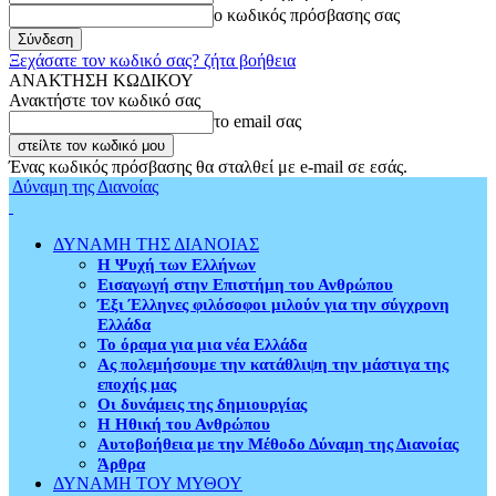
ο κωδικός πρόσβασης σας
Ξεχάσατε τον κωδικό σας? ζήτα βοήθεια
ΑΝΑΚΤΗΣΗ ΚΩΔΙΚΟΥ
Ανακτήστε τον κωδικό σας
το email σας
Ένας κωδικός πρόσβασης θα σταλθεί με e-mail σε εσάς.
Δύναμη της Διανοίας
ΔΥΝΑΜΗ ΤΗΣ ΔΙΑΝΟΙΑΣ
Η Ψυχή των Ελλήνων
Εισαγωγή στην Επιστήμη του Ανθρώπου
Έξι Έλληνες φιλόσοφοι μιλούν για την σύγχρονη
Ελλάδα
Το όραμα για μια νέα Ελλάδα
Ας πολεμήσουμε την κατάθλιψη την μάστιγα της
εποχής μας
Οι δυνάμεις της δημιουργίας
Η Ηθική του Ανθρώπου
Αυτοβοήθεια με την Μέθοδο Δύναμη της Διανοίας
Άρθρα
ΔΥΝΑΜΗ ΤΟΥ ΜΥΘΟΥ