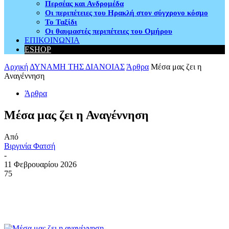
Περσέας και Ανδρομέδα
Οι περιπέτειες του Ηρακλή στον σύγχρονο κόσμο
Το Ταξίδι
Οι θαυμαστές περιπέτειες του Ομήρου
ΕΠΙΚΟΙΝΩΝΙΑ
ESHOP
Αρχική
ΔΥΝΑΜΗ ΤΗΣ ΔΙΑΝΟΙΑΣ
Άρθρα
Μέσα μας ζει η
Αναγέννηση
Άρθρα
Μέσα μας ζει η Αναγέννηση
Από
Βιργινία Φατσή
-
11 Φεβρουαρίου 2026
75