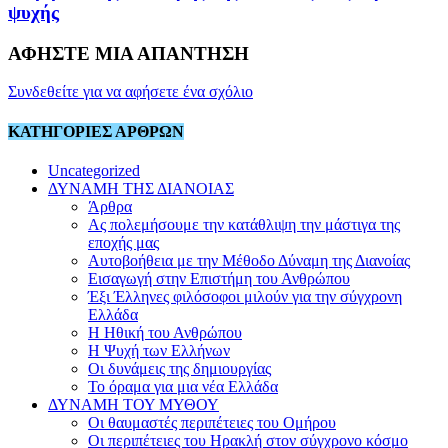
ψυχής
ΑΦΗΣΤΕ ΜΙΑ ΑΠΑΝΤΗΣΗ
Συνδεθείτε για να αφήσετε ένα σχόλιο
ΚΑΤΗΓΟΡΙΕΣ ΑΡΘΡΩΝ
Uncategorized
ΔΥΝΑΜΗ ΤΗΣ ΔΙΑΝΟΙΑΣ
Άρθρα
Ας πολεμήσουμε την κατάθλιψη την μάστιγα της
εποχής μας
Αυτοβοήθεια με την Μέθοδο Δύναμη της Διανοίας
Εισαγωγή στην Επιστήμη του Ανθρώπου
Έξι Έλληνες φιλόσοφοι μιλούν για την σύγχρονη
Ελλάδα
Η Ηθική του Ανθρώπου
Η Ψυχή των Ελλήνων
Οι δυνάμεις της δημιουργίας
Το όραμα για μια νέα Ελλάδα
ΔΥΝΑΜΗ ΤΟΥ ΜΥΘΟΥ
Οι θαυμαστές περιπέτειες του Ομήρου
Οι περιπέτειες του Ηρακλή στον σύγχρονο κόσμο