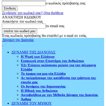
ο κωδικός πρόσβασης σας
Ξεχάσατε τον κωδικό σας? ζήτα βοήθεια
ΑΝΑΚΤΗΣΗ ΚΩΔΙΚΟΥ
Ανακτήστε τον κωδικό σας
το email σας
Ένας κωδικός πρόσβασης θα σταλθεί με e-mail σε εσάς.
Δύναμη της Διανοίας
ΔΥΝΑΜΗ ΤΗΣ ΔΙΑΝΟΙΑΣ
Η Ψυχή των Ελλήνων
Εισαγωγή στην Επιστήμη του Ανθρώπου
Έξι Έλληνες φιλόσοφοι μιλούν για την σύγχρονη
Ελλάδα
Το όραμα για μια νέα Ελλάδα
Ας πολεμήσουμε την κατάθλιψη την μάστιγα της
εποχής μας
Οι δυνάμεις της δημιουργίας
Η Ηθική του Ανθρώπου
Αυτοβοήθεια με την Μέθοδο Δύναμη της Διανοίας
Άρθρα
ΔΥΝΑΜΗ ΤΟΥ ΜΥΘΟΥ