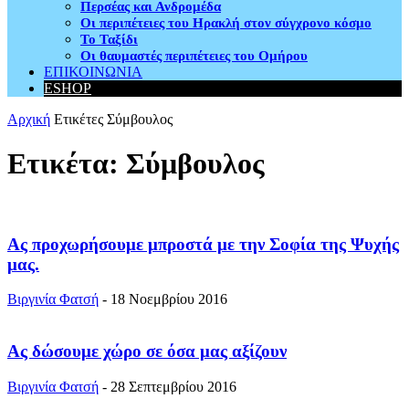
Περσέας και Ανδρομέδα
Οι περιπέτειες του Ηρακλή στον σύγχρονο κόσμο
Το Ταξίδι
Οι θαυμαστές περιπέτειες του Ομήρου
ΕΠΙΚΟΙΝΩΝΙΑ
ESHOP
Αρχική
Ετικέτες
Σύμβουλος
Ετικέτα: Σύμβουλος
Ας προχωρήσουμε μπροστά με την Σοφία της Ψυχής
μας.
Βιργινία Φατσή
-
18 Νοεμβρίου 2016
Ας δώσουμε χώρο σε όσα μας αξίζουν
Βιργινία Φατσή
-
28 Σεπτεμβρίου 2016