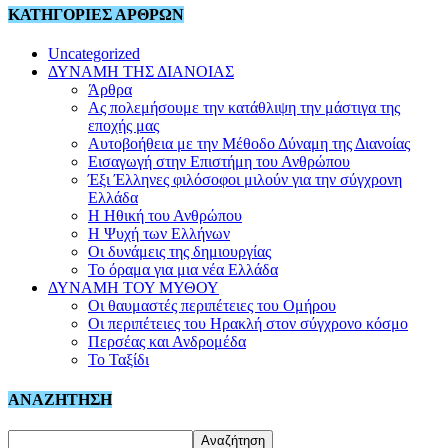
ΚΑΤΗΓΟΡΙΕΣ ΑΡΘΡΩΝ
Uncategorized
ΔΥΝΑΜΗ ΤΗΣ ΔΙΑΝΟΙΑΣ
Άρθρα
Ας πολεμήσουμε την κατάθλιψη την μάστιγα της
εποχής μας
Αυτοβοήθεια με την Μέθοδο Δύναμη της Διανοίας
Εισαγωγή στην Επιστήμη του Ανθρώπου
Έξι Έλληνες φιλόσοφοι μιλούν για την σύγχρονη
Ελλάδα
Η Ηθική του Ανθρώπου
Η Ψυχή των Ελλήνων
Οι δυνάμεις της δημιουργίας
Το όραμα για μια νέα Ελλάδα
ΔΥΝΑΜΗ ΤΟΥ ΜΥΘΟΥ
Οι θαυμαστές περιπέτειες του Ομήρου
Οι περιπέτειες του Ηρακλή στον σύγχρονο κόσμο
Περσέας και Ανδρομέδα
Το Ταξίδι
ΑΝΑΖΗΤΗΣΗ