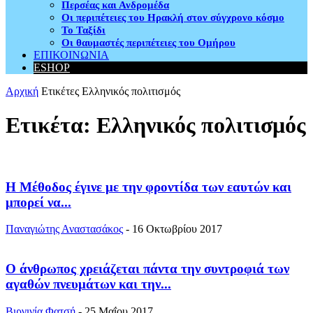
Περσέας και Ανδρομέδα
Οι περιπέτειες του Ηρακλή στον σύγχρονο κόσμο
Το Ταξίδι
Οι θαυμαστές περιπέτειες του Ομήρου
ΕΠΙΚΟΙΝΩΝΙΑ
ESHOP
Αρχική
Ετικέτες
Ελληνικός πολιτισμός
Ετικέτα: Ελληνικός πολιτισμός
Η Μέθοδος έγινε με την φροντίδα των εαυτών και
μπορεί να...
Παναγιώτης Αναστασάκος
-
16 Οκτωβρίου 2017
Ο άνθρωπος χρειάζεται πάντα την συντροφιά των
αγαθών πνευμάτων και την...
Βιργινία Φατσή
-
25 Μαΐου 2017