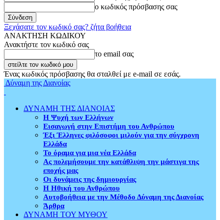
ο κωδικός πρόσβασης σας
Ξεχάσατε τον κωδικό σας? ζήτα βοήθεια
ΑΝΑΚΤΗΣΗ ΚΩΔΙΚΟΥ
Ανακτήστε τον κωδικό σας
το email σας
Ένας κωδικός πρόσβασης θα σταλθεί με e-mail σε εσάς.
Δύναμη της Διανοίας
ΔΥΝΑΜΗ ΤΗΣ ΔΙΑΝΟΙΑΣ
Η Ψυχή των Ελλήνων
Εισαγωγή στην Επιστήμη του Ανθρώπου
Έξι Έλληνες φιλόσοφοι μιλούν για την σύγχρονη
Ελλάδα
Το όραμα για μια νέα Ελλάδα
Ας πολεμήσουμε την κατάθλιψη την μάστιγα της
εποχής μας
Οι δυνάμεις της δημιουργίας
Η Ηθική του Ανθρώπου
Αυτοβοήθεια με την Μέθοδο Δύναμη της Διανοίας
Άρθρα
ΔΥΝΑΜΗ ΤΟΥ ΜΥΘΟΥ