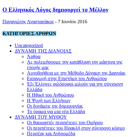
Ο Ελληνικός Λόγος δημιουργεί το Μέλλον
Παναγιώτης Αναστασάκος
-
7 Ιουνίου 2016
ΚΑΤΗΓΟΡΙΕΣ ΑΡΘΡΩΝ
Uncategorized
ΔΥΝΑΜΗ ΤΗΣ ΔΙΑΝΟΙΑΣ
Άρθρα
Ας πολεμήσουμε την κατάθλιψη την μάστιγα της
εποχής μας
Αυτοβοήθεια με την Μέθοδο Δύναμη της Διανοίας
Εισαγωγή στην Επιστήμη του Ανθρώπου
Έξι Έλληνες φιλόσοφοι μιλούν για την σύγχρονη
Ελλάδα
Η Ηθική του Ανθρώπου
Η Ψυχή των Ελλήνων
Οι δυνάμεις της δημιουργίας
Το όραμα για μια νέα Ελλάδα
ΔΥΝΑΜΗ ΤΟΥ ΜΥΘΟΥ
Οι θαυμαστές περιπέτειες του Ομήρου
Οι περιπέτειες του Ηρακλή στον σύγχρονο κόσμο
Περσέας και Ανδρομέδα