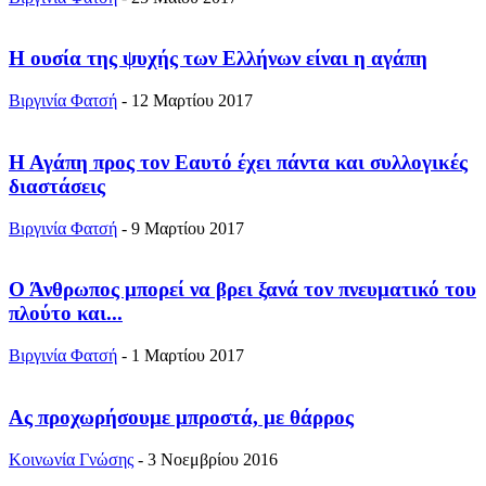
Η ουσία της ψυχής των Ελλήνων είναι η αγάπη
Βιργινία Φατσή
-
12 Μαρτίου 2017
Η Αγάπη προς τον Εαυτό έχει πάντα και συλλογικές
διαστάσεις
Βιργινία Φατσή
-
9 Μαρτίου 2017
Ο Άνθρωπος μπορεί να βρει ξανά τον πνευματικό του
πλούτο και...
Βιργινία Φατσή
-
1 Μαρτίου 2017
Ας προχωρήσουμε μπροστά, με θάρρος
Κοινωνία Γνώσης
-
3 Νοεμβρίου 2016