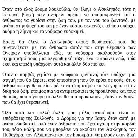
Όταν στο έλος δούμε λουλούδια, θα έλεγε ο Ασκληπιός, τότε η
φωτεινή βροχή των ονείρων πρέπει να απομακρυνθεί και ο
άνθρωπος να γυρίσει στην ζωή του, με τον νου του ζωντανό, με
αγάπη στην ψυχή του και με έναν κόσμο φωτεινό, εκεί που υπάρχει
ακόμα η λίμνη και το νούφαρο ευδοκιμεί.
Εσείς, θα έλεγε ο Ασκληπιός στους θεραπευτές του, θα
συντονίζεστε με τον άνθρωπο αυτόν που στην θεραπεία των
Ονείρων υποβάλλεται εδώ, τα νούφαρα ακολουθούν στον
σχηματισμό τους μια αλγοριθμική τάξη, ένα φυτρώνει εδώ, τρία
εκεί και επειδή υπάρχουν αυτά και άλλα δύο πιο κει.
Όταν ο καμβάς γεμίσει με νούφαρα ζωντανά, τότε υπάρχει μια
στιγμή που θα ξέρετε, από επιφοίτηση που θα έρθει σε εσάς, ότι ο
άνθρωπος την θεραπεία πρέπει να σταματήσει και να γυρίσει στην
δική του ζωή, έτοιμος πια να αντιμετωπίσει τις προκλήσεις και τους
θυμούς, που σίγουρα οι άλλοι θα του προκαλούνε, όταν τον δούνε
που θα έχει θεραπευτεί.
Όλα αυτά και πολλά άλλα, που μόλις αναφέραμε είναι οι
επιδράσεις της Συλλογής, ο Δρόμος για την Ίαση, όταν αυτή με
αγάπη διαβαστεί, από έναν άνθρωπο που έχει αγάπη στην καρδιά
του, τόσο καλή, που να μπορέσει να ακούσει τον Ασκληπιό, τον
Πυθαγόρα, τον Αλκμαίονα και τον Ιπποκράτη να μιλούν στην δική