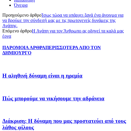
Όνειρα
Προηγούμενο άρθρο
Ίσως τώρα να υπάρχει ξανά ένα άνοιγμα για
να βρούμε την σύνδεσή μας με τις πρωτογενείς δυνάμεις της
Αγάπης.
Επόμενο άρθρο
Η Αγάπη για τον Άνθρωπο ας οδηγεί τα καλά μας
έργα
ΠΑΡΟΜΟΙΑ ΑΡΘΡΑ
ΠΕΡΙΣΣΟΤΕΡΑ ΑΠΟ ΤΟΝ
ΔΗΜΙΟΥΡΓΟ
Η αληθινή δύναμη είναι η ηρεμία
Πώς μπορούμε να νικήσουμε την αδράνεια
Διάκριση: Η δύναμη που μας προστατεύει από τους
λάθος φίλους