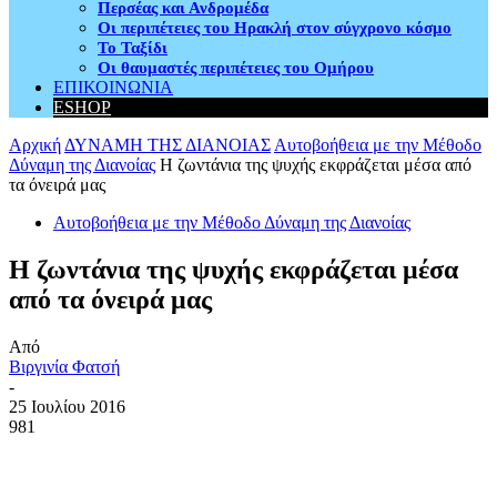
Περσέας και Ανδρομέδα
Οι περιπέτειες του Ηρακλή στον σύγχρονο κόσμο
Το Ταξίδι
Οι θαυμαστές περιπέτειες του Ομήρου
ΕΠΙΚΟΙΝΩΝΙΑ
ESHOP
Αρχική
ΔΥΝΑΜΗ ΤΗΣ ΔΙΑΝΟΙΑΣ
Αυτοβοήθεια με την Μέθοδο
Δύναμη της Διανοίας
Η ζωντάνια της ψυχής εκφράζεται μέσα από
τα όνειρά μας
Αυτοβοήθεια με την Μέθοδο Δύναμη της Διανοίας
Η ζωντάνια της ψυχής εκφράζεται μέσα
από τα όνειρά μας
Από
Βιργινία Φατσή
-
25 Ιουλίου 2016
981