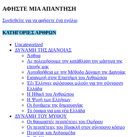
ΑΦΗΣΤΕ ΜΙΑ ΑΠΑΝΤΗΣΗ
Συνδεθείτε για να αφήσετε ένα σχόλιο
ΚΑΤΗΓΟΡΙΕΣ ΑΡΘΡΩΝ
Uncategorized
ΔΥΝΑΜΗ ΤΗΣ ΔΙΑΝΟΙΑΣ
Άρθρα
Ας πολεμήσουμε την κατάθλιψη την μάστιγα της
εποχής μας
Αυτοβοήθεια με την Μέθοδο Δύναμη της Διανοίας
Εισαγωγή στην Επιστήμη του Ανθρώπου
Έξι Έλληνες φιλόσοφοι μιλούν για την σύγχρονη
Ελλάδα
Η Ηθική του Ανθρώπου
Η Ψυχή των Ελλήνων
Οι δυνάμεις της δημιουργίας
Το όραμα για μια νέα Ελλάδα
ΔΥΝΑΜΗ ΤΟΥ ΜΥΘΟΥ
Οι θαυμαστές περιπέτειες του Ομήρου
Οι περιπέτειες του Ηρακλή στον σύγχρονο κόσμο
Περσέας και Ανδρομέδα