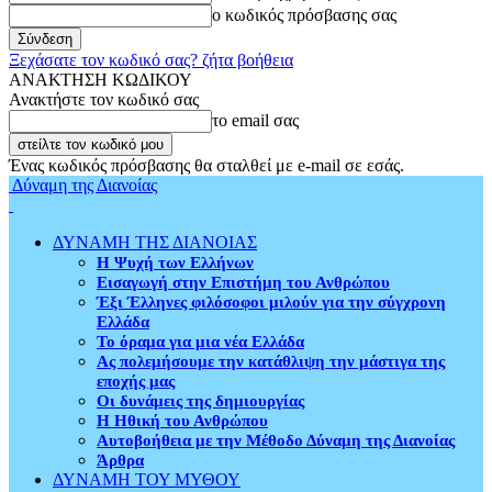
ο κωδικός πρόσβασης σας
Ξεχάσατε τον κωδικό σας? ζήτα βοήθεια
ΑΝΑΚΤΗΣΗ ΚΩΔΙΚΟΥ
Ανακτήστε τον κωδικό σας
το email σας
Ένας κωδικός πρόσβασης θα σταλθεί με e-mail σε εσάς.
Δύναμη της Διανοίας
ΔΥΝΑΜΗ ΤΗΣ ΔΙΑΝΟΙΑΣ
Η Ψυχή των Ελλήνων
Εισαγωγή στην Επιστήμη του Ανθρώπου
Έξι Έλληνες φιλόσοφοι μιλούν για την σύγχρονη
Ελλάδα
Το όραμα για μια νέα Ελλάδα
Ας πολεμήσουμε την κατάθλιψη την μάστιγα της
εποχής μας
Οι δυνάμεις της δημιουργίας
Η Ηθική του Ανθρώπου
Αυτοβοήθεια με την Μέθοδο Δύναμη της Διανοίας
Άρθρα
ΔΥΝΑΜΗ ΤΟΥ ΜΥΘΟΥ