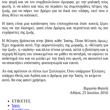
του ψυχή και να τον συμβουλεύουν όμορφα, με την μαλακή τους
φωνή, τι να κάνει και πώς να περάσει τις συμπληγάδες πέτρες της
ζωής, για να πάρει τον Δρόμο για τα δικά του εδάφη, εκεί που ο
ίδιος θέλει να κατοικεί.
Η ίαση είναι μια κατάσταση που επιτυγχάνεται όταν κανείς ξέρει
πώς να την διατηρεί, γιατί είναι Δρόμος και περιπέτεια από τις πιο
ευχάριστες της ζωής.
Η θέληση βρίσκεται στην βάση κάθε Ίασης. Ποια θέληση όμως;;
Έχει σημασία αυτό. Όχι αοριστολογίες της μορφής, η «θέληση για
την ζωή», η «αγάπη» και άλλα τέτοια γενικά, αλλά η βούληση και η
ισχυρή θέληση του υποκειμένου να μάθει να αντιδρά, να υψώνει το
ανάστημά του και να μιλάει με την δική του φωνή, να ακουστεί και
να αποκτήσει υπόσταση, φυσιογνωμία και εαυτό.
Αν σας αρέσουν οι τίτλοι των Συλλογών, Όσο υπάρχουν Έλληνες
υπάρχει Θεός και Αγάπη και ο Δρόμος για την Ίαση, το κείμενο
αυτό, θα σας φανεί χρήσιμο.
Βιργινία Φατσή
Αθήνα, 25 Ιουλίου 2016
ΕΤΙΚΕΤΕΣ
Ίαση
Κατάθλιψη