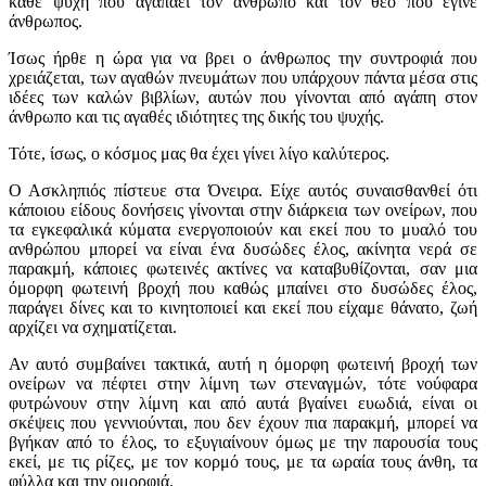
κάθε ψυχή που αγαπάει τον άνθρωπο και τον θεό που έγινε
άνθρωπος.
Ίσως ήρθε η ώρα για να βρει ο άνθρωπος την συντροφιά που
χρειάζεται, των αγαθών πνευμάτων που υπάρχουν πάντα μέσα στις
ιδέες των καλών βιβλίων, αυτών που γίνονται από αγάπη στον
άνθρωπο και τις αγαθές ιδιότητες της δικής του ψυχής.
Τότε, ίσως, ο κόσμος μας θα έχει γίνει λίγο καλύτερος.
Ο Ασκληπιός πίστευε στα Όνειρα. Είχε αυτός συναισθανθεί ότι
κάποιου είδους δονήσεις γίνονται στην διάρκεια των ονείρων, που
τα εγκεφαλικά κύματα ενεργοποιούν και εκεί που το μυαλό του
ανθρώπου μπορεί να είναι ένα δυσώδες έλος, ακίνητα νερά σε
παρακμή, κάποιες φωτεινές ακτίνες να καταβυθίζονται, σαν μια
όμορφη φωτεινή βροχή που καθώς μπαίνει στο δυσώδες έλος,
παράγει δίνες και το κινητοποιεί και εκεί που είχαμε θάνατο, ζωή
αρχίζει να σχηματίζεται.
Αν αυτό συμβαίνει τακτικά, αυτή η όμορφη φωτεινή βροχή των
ονείρων να πέφτει στην λίμνη των στεναγμών, τότε νούφαρα
φυτρώνουν στην λίμνη και από αυτά βγαίνει ευωδιά, είναι οι
σκέψεις που γεννιούνται, που δεν έχουν πια παρακμή, μπορεί να
βγήκαν από το έλος, το εξυγιαίνουν όμως με την παρουσία τους
εκεί, με τις ρίζες, με τον κορμό τους, με τα ωραία τους άνθη, τα
φύλλα και την ομορφιά.