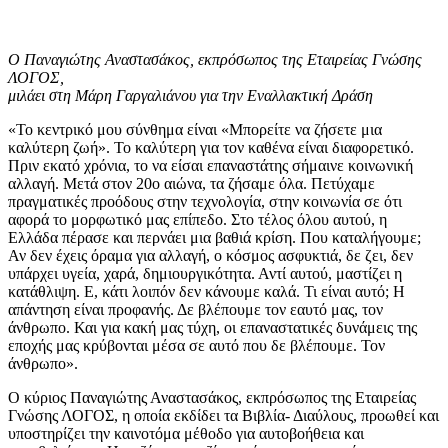
Ο Παναγιώτης Αναστασάκος, εκπρόσωπος της Εταιρείας Γνώσης
ΛΟΓΟΣ,
μιλάει στη Μάρη Γαργαλιάνου για την Εναλλακτική Δράση
«Το κεντρικό μου σύνθημα είναι «Μπορείτε να ζήσετε μια
καλύτερη ζωή». Το καλύτερη για τον καθένα είναι διαφορετικό.
Πριν εκατό χρόνια, το να είσαι επαναστάτης σήμαινε κοινωνική
αλλαγή. Μετά στον 20ο αιώνα, τα ζήσαμε όλα. Πετύχαμε
πραγματικές προόδους στην τεχνολογία, στην κοινωνία σε ότι
αφορά το μορφωτικό μας επίπεδο. Στο τέλος όλου αυτού, η
Ελλάδα πέρασε και περνάει μια βαθιά κρίση. Που καταλήγουμε;
Αν δεν έχεις όραμα για αλλαγή, ο κόσμος ασφυκτιά, δε ζει, δεν
υπάρχει υγεία, χαρά, δημιουργικότητα. Αντί αυτού, μαστίζει η
κατάθλιψη. Ε, κάτι λοιπόν δεν κάνουμε καλά. Τι είναι αυτό; Η
απάντηση είναι προφανής. Δε βλέπουμε τον εαυτό μας, τον
άνθρωπο. Και για κακή μας τύχη, οι επαναστατικές δυνάμεις της
εποχής μας κρύβονται μέσα σε αυτό που δε βλέπουμε. Τον
άνθρωπο».
Ο κύριος Παναγιώτης Αναστασάκος, εκπρόσωπος της Εταιρείας
Γνώσης ΛΟΓΟΣ, η οποία εκδίδει τα Bιβλία- Διαύλους, προωθεί και
υποστηρίζει την καινοτόμα μέθοδο για αυτοβοήθεια και