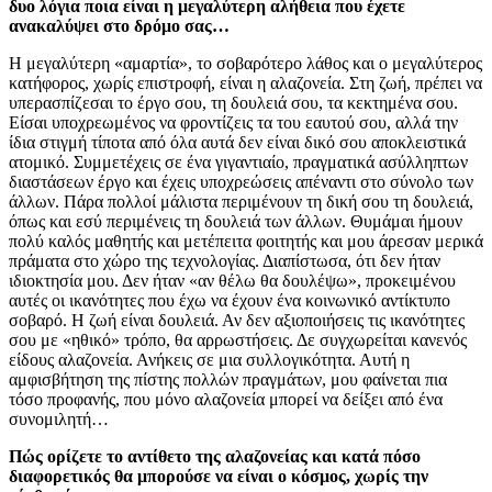
δυο λόγια ποια είναι η μεγαλύτερη αλήθεια που έχετε
ανακαλύψει στο δρόμο σας…
Η μεγαλύτερη «αμαρτία», το σοβαρότερο λάθος και ο μεγαλύτερος
κατήφορος, χωρίς επιστροφή, είναι η αλαζονεία. Στη ζωή, πρέπει να
υπερασπίζεσαι το έργο σου, τη δουλειά σου, τα κεκτημένα σου.
Είσαι υποχρεωμένος να φροντίζεις τα του εαυτού σου, αλλά την
ίδια στιγμή τίποτα από όλα αυτά δεν είναι δικό σου αποκλειστικά
ατομικό. Συμμετέχεις σε ένα γιγαντιαίο, πραγματικά ασύλληπτων
διαστάσεων έργο και έχεις υποχρεώσεις απέναντι στο σύνολο των
άλλων. Πάρα πολλοί μάλιστα περιμένουν τη δική σου τη δουλειά,
όπως και εσύ περιμένεις τη δουλειά των άλλων. Θυμάμαι ήμουν
πολύ καλός μαθητής και μετέπειτα φοιτητής και μου άρεσαν μερικά
πράματα στο χώρο της τεχνολογίας. Διαπίστωσα, ότι δεν ήταν
ιδιοκτησία μου. Δεν ήταν «αν θέλω θα δουλέψω», προκειμένου
αυτές οι ικανότητες που έχω να έχουν ένα κοινωνικό αντίκτυπο
σοβαρό. Η ζωή είναι δουλειά. Αν δεν αξιοποιήσεις τις ικανότητες
σου με «ηθικό» τρόπο, θα αρρωστήσεις. Δε συγχωρείται κανενός
είδους αλαζονεία. Ανήκεις σε μια συλλογικότητα. Αυτή η
αμφισβήτηση της πίστης πολλών πραγμάτων, μου φαίνεται πια
τόσο προφανής, που μόνο αλαζονεία μπορεί να δείξει από ένα
συνομιλητή…
Πώς ορίζετε το αντίθετο της αλαζονείας και κατά πόσο
διαφορετικός θα μπορούσε να είναι ο κόσμος, χωρίς την