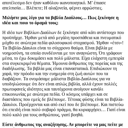
αποτέλεσμα δεν ήταν καθόλου ικανοποιητικό. Μ’ έπιασε
απελπισία… Βλέπετε; Η αλαζονεία, φέρνει αρρώστιες.
Μιλήστε μας λίγο για τα βιβλία Διαύλους… Πως ξεκίνησε η
ιδέα και ποιο το όραμά τους;
Η ιδέα των Βιβλίων-Διαύλων δε ξεκίνησε από κάτι αντίστοιχο που
προϋπήρχε. Ήρθαν μετά από μεγάλη προσπάθεια και πνευματικό
μόχθο σε ανώτερα πεδία φιλοσοφικού στοχασμού. Ήρθαν «έτσι»!
Τα Βιβλία-Δίαυλοι είναι το σύγχρονο θαύμα. Είναι βιβλία με
νοημοσύνη, τα οποία συνδέονται με τον αναγνώστη. Ότι γράφουν
μέσα, το έχω δοκιμάσει και πολύ μάλιστα. Είχα ελάχιστη εμπειρία
στα συγκεκριμένα θέματα. Ήμουνα άνθρωπος της πορείας και της
διαδήλωσης. Τα βιβλία μας είναι επαναστατικά. Επιδιώκουν τη
χαρά, την πρόοδο και την ευημερία στη ζωή αυτών που τα
διαβάζουν. Τα ονομάσαμε μάλιστα Βιβλία-Διαύλους για να
υποδηλώσουμε ότι δεν είναι απλώς βιβλία, αλλά έχουν πολλές
πρωτοφανείς ιδιότητες και ταυτόχρονα ανοίγουν κανάλι
επικοινωνίας με ανώτερα πεδία. Ο κόσμος υπάρχει και σε
διαστάσεις που εμείς δε βλέπουμε. Τέτοιας φύσης είναι τα Βιβλία-
Δίαυλοι. Προέρχονται και από εκεί που δε βλέπουμε. Και πιστεύω
ότι επειδή είναι πολύ σοβαρό πράγμα, θα κυριαρχήσει… Γιατί είναι
πολύ καλό για τους ανθρώπους, γιατί βοηθά.
Είστε άνθρωπος της αναζήτησης. Αν μπορείτε να μας πείτε με