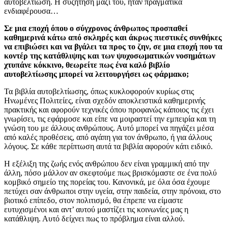
αυτοβελτίωση. Η συζήτηση μαζί του, ήταν πραγματικά
ενδιαφέρουσα…
Σε μια εποχή όπου ο σύγχρονος άνθρωπος προσπαθεί
καθημερινά κάτω από σκληρές και άκρως πιεστικές συνθήκες
να επιβιώσει και να βγάλει τα προς το ζην, σε μια εποχή που τα
κοντέρ της κατάθλιψης και των ψυχοσωματικών νοσημάτων
χτυπάνε κόκκινο, θεωρείτε πως ένα καλό βιβλίο
αυτοβελτίωσης μπορεί να λειτουργήσει ως φάρμακο;
Τα βιβλία αυτοβελτίωσης, όπως κυκλοφορούν κυρίως στις
Ηνωμένες Πολιτείες, είναι σχεδόν αποκλειστικά καθημερινής
πρακτικής και αφορούν τεχνικές όπου προφανώς κάποιος τις έχει
γνωρίσει, τις εφάρμοσε και είπε να μοιραστεί την εμπειρία και τη
γνώση του με άλλους ανθρώπους. Αυτό μπορεί να πηγάζει μέσα
από καλές προθέσεις, από αγάπη για τον άνθρωπο, ή για άλλους
λόγους. Σε κάθε περίπτωση αυτά τα βιβλία αφορούν κάτι ειδικό.
Η εξέλιξη της ζωής ενός ανθρώπου δεν είναι γραμμική από την
άλλη, πόσο μάλλον αν σκεφτούμε πως βρισκόμαστε σε ένα πολύ
κομβικό σημείο της πορείας του. Κανονικά, με όλα όσα έχουμε
πετύχει σαν άνθρωποι στην υγεία, στην παιδεία, στην πρόνοια, στο
βιοτικό επίπεδο, στον πολιτισμό, θα έπρεπε να είμαστε
ευτυχισμένοι και αντ’ αυτού μαστίζει τις κοινωνίες μας η
κατάθλιψη. Αυτό δείχνει πως το πρόβλημα είναι αλλού.