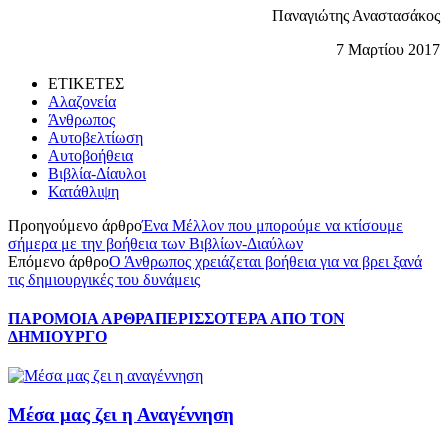
Παναγιώτης Αναστασάκος
7 Μαρτίου 2017
ΕΤΙΚΕΤΕΣ
Αλαζονεία
Άνθρωπος
Αυτοβελτίωση
Αυτοβοήθεια
Βιβλία-Δίαυλοι
Κατάθλιψη
Προηγούμενο άρθρο
Ένα Μέλλον που μπορούμε να κτίσουμε
σήμερα με την βοήθεια των Βιβλίων-Διαύλων
Επόμενο άρθρο
Ο Άνθρωπος χρειάζεται βοήθεια για να βρει ξανά
τις δημιουργικές του δυνάμεις
ΠΑΡΟΜΟΙΑ ΑΡΘΡΑ
ΠΕΡΙΣΣΟΤΕΡΑ ΑΠΟ ΤΟΝ
ΔΗΜΙΟΥΡΓΟ
Μέσα μας ζει η Αναγέννηση