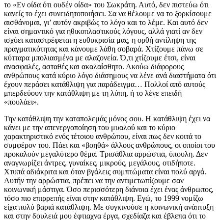
το «Εν οίδα ότι ουδέν οίδα» του Σωκράτη. Αυτό, δεν πιστεύω ότι
κανείς το έχει συνειδητοποιήσει. Σα να θέλουμε να το ξορκίσουμε
αισθάνομαι, γι’ αυτόν ακριβώς το λόγο και το λέμε. Και αυτό δεν
είναι σημαντικό για ηθικοπλαστικούς λόγους, αλλά γιατί αν δεν
ισχύει καταστρέφεται η ευθυκρισία μας, η ορθή αντίληψη της
πραγματικότητας και κάνουμε λάθη σοβαρά. Χτίζουμε πάνω σε
κύτταρα μπολιασμένα με αλαζονεία. Ό,τι χτίζουμε έτσι, είναι
ανασφαλές, ασταθές και ακαλαίσθητο. Ακούω διάφορους
ανθρώπους κατά κύριο λόγο διάσημους να λένε ανά διαστήματα ότι
έχουν περάσει κατάθλιψη για παράδειγμα… Πολλοί από αυτούς
μπερδεύουν την κατάθλιψη με τη λύπη, ή το λένε επειδή
«πουλάει».
Την κατάθλιψη την καταπολεμάς μόνος σου. Η κατάθλιψη έχει να
κάνει με την απενεργοποίηση του μυαλού και το κύριο
χαρακτηριστικό ενός τέτοιου ανθρώπου, είναι πως δεν κοιτά το
συμφέρον του. Πάει και «βοηθά» άλλους ανθρώπους, οι οποίοι του
προκαλούν μεγαλύτερο θέμα. Τρισάθλια αρρώστια, ύπουλη. Δεν
αναγνωρίζει άντρες, γυναίκες, μικρούς, μεγάλους, οτιδήποτε.
Χτυπά αδιάκριτα και όταν βγάλεις συμπτώματα είναι πολύ αργά.
Αυτήν την αρρώστια, πρέπει να την αντιμετωπίζουμε σαν
κοινωνική μάστιγα. Όσο περισσότερη διάνοια έχει ένας άνθρωπος,
τόσο πιο επιρρεπής είναι στην κατάθλιψη. Εγώ, το 1999 νομίζω
είχα πολύ βαριά κατάθλιψη. Με συγκινούσε η κοινωνική ανάπτυξη
και στην δουλειά μου έφτιαχνα έργα, σχεδίαζα και έβλεπα ότι το