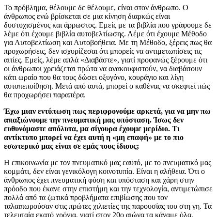
Το πρόβλημα, θέλουμε δε θέλουμε, είναι στον άνθρωπο. Ο
άνθρωπος ενώ βρίσκεται σε μια κίνηση διαρκώς είναι
δυστυχισμένος και άρρωστος. Εμείς με τα βιβλία που γράφουμε δε
λέμε ότι έχουμε βιβλία αυτοβελτίωσης. Λέμε ότι έχουμε Μέθοδο
για Αυτοβελτίωση και Αυτοβοήθεια. Με τη Μέθοδο, ξέρεις πως θα
προχωρήσεις, δεν ισχυρίζεσαι ότι μπορείς να αντιμετωπίσεις τις
αιτίες. Εμείς, λέμε απλά «Διαβάστε», γιατί προφανώς ξέρουμε ότι
οι άνθρωποι χρειάζεται πρώτα να ανακουφιστούν, να διαβάσουν
κάτι ωραίο που θα τους δώσει οξυγόνο, κουράγιο και λίγη
αυτοπεποίθηση. Μετά από αυτά, μπορεί ο καθένας να σκεφτεί πώς
θα προχωρήσει παραπέρα.
Έχω μιαν εντύπωση πως περιφρονούμε αρκετά, για να μην πω
απαξιώνουμε την πνευματική μας υπόσταση. Ίσως δεν
ευθυνόμαστε απόλυτα, μα σίγουρα έχουμε μερίδιο. Τι
αντίκτυπο μπορεί να έχει αυτή η «μη επαφή» με το πιο
εσωτερικό μας είναι σε εμάς τους ίδιους;
Η επικοινωνία με τον πνευματικό μας εαυτό, με το πνευματικό μας
κομμάτι, δεν είναι γενικόλογη κοινοτυπία. Είναι η αλήθεια. Ότι ο
άνθρωπος έχει πνευματική φύση και υπόσταση και χάρη στην
πρόοδο που έκανε στην επιστήμη και την τεχνολογία, αντιμετώπισε
πολλά από τα ζωτικά προβλήματα επιβίωσης που τον
ταλαιπωρούσαν στις πρώτες χιλιετίες της παρουσίας του στη γη. Τα
τελευταία εκατό χρόνια, γιατί στον 20ο αιώνα τα κάναμε όλα,