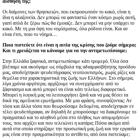
αίσθησή της;
Οι δαίμονες των θρησκειών, που εκπροσωπούν το κακό, είναι η
ίδια η αλαζονεία. Δεν μπορώ να φανταστώ έναν κόσμο χωρίς αυτή,
γιατί απλά δε ξέρω πώς θα έμοιαζε. Δεν μπορεί να μην υπάρχει το
κακό. Με τη μια όψη του νομίσματος, όλα ρόδινα είναι. Και αν
είναι έτσι, ποιο το νόημα…
Ποια πιστεύετε ότι είναι η αιτία της κρίσης που ζούμε σήμερα;
Και τι χρειάζεται να κάνουμε για να την αντιμετωπίσουμε;
Στην Ελλάδα ξαφνικά, αντιμετωπίσαμε κάτι τρομερό. Όλα όσα
βλέπαμε και ακούγαμε ως σύμβολα της αδιαμφισβήτητης προόδου
μας, αποδείχτηκαν ψευδεπίγραφος νεοπλουτισμός, χωρίς ρίζες και
θεμέλια στα χαρακτηριστικά της ζωής των Ελλήνων. Στο σήμερα,
λίγα χρόνια αργότερα, αρχίζουμε να συνερχόμαστε από το
ξάφνιασμα και αυτό μπορεί να είναι κάτι τελείως διαφορετικό.
Μπορεί η λογική μας να λειτουργήσει ξανά και να μας θέσει τα
δικά της αμείλικτα ερωτήματα. Με μια φράση, συνοψίζοντας: Αν
τόσα και άλλα τόσα που θεωρούσαμε δεδομένα, αποδείχτηκαν εν
τέλει ψευδεπίγραφα, αν δηλαδή δε μπορούσαμε να διακρίνουμε το
πραγματικό και το αληθινό μέσα στο πλήθος των απομιμήσεών
τους, που αρχίζει και που τελειώνει η κατάρα; Πόσα ακόμα από
αυτά στα οποία στηρίζαμε την προσωπική μας ζωή και την εργασία
μας είναι στην πραγματικότητα το αντίθετο, από όσα πιστεύαμε;