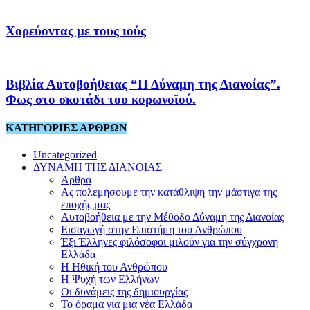
Χορεύοντας με τους ιούς
Βιβλία Αυτοβοήθειας “Η Δύναμη της Διανοίας”.
Φως στο σκοτάδι του κορωνοϊού.
ΚΑΤΗΓΟΡΙΕΣ ΑΡΘΡΩΝ
Uncategorized
ΔΥΝΑΜΗ ΤΗΣ ΔΙΑΝΟΙΑΣ
Άρθρα
Ας πολεμήσουμε την κατάθλιψη την μάστιγα της
εποχής μας
Αυτοβοήθεια με την Μέθοδο Δύναμη της Διανοίας
Εισαγωγή στην Επιστήμη του Ανθρώπου
Έξι Έλληνες φιλόσοφοι μιλούν για την σύγχρονη
Ελλάδα
Η Ηθική του Ανθρώπου
Η Ψυχή των Ελλήνων
Οι δυνάμεις της δημιουργίας
Το όραμα για μια νέα Ελλάδα