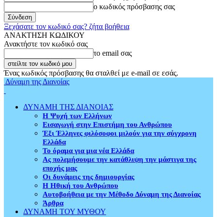
ο κωδικός πρόσβασης σας
Ξεχάσατε τον κωδικό σας? ζήτα βοήθεια
ΑΝΑΚΤΗΣΗ ΚΩΔΙΚΟΥ
Ανακτήστε τον κωδικό σας
το email σας
Ένας κωδικός πρόσβασης θα σταλθεί με e-mail σε εσάς.
Δύναμη της Διανοίας
ΔΥΝΑΜΗ ΤΗΣ ΔΙΑΝΟΙΑΣ
Η Ψυχή των Ελλήνων
Εισαγωγή στην Επιστήμη του Ανθρώπου
Έξι Έλληνες φιλόσοφοι μιλούν για την σύγχρονη
Ελλάδα
Το όραμα για μια νέα Ελλάδα
Ας πολεμήσουμε την κατάθλιψη την μάστιγα της
εποχής μας
Οι δυνάμεις της δημιουργίας
Η Ηθική του Ανθρώπου
Αυτοβοήθεια με την Μέθοδο Δύναμη της Διανοίας
Άρθρα
ΔΥΝΑΜΗ ΤΟΥ ΜΥΘΟΥ