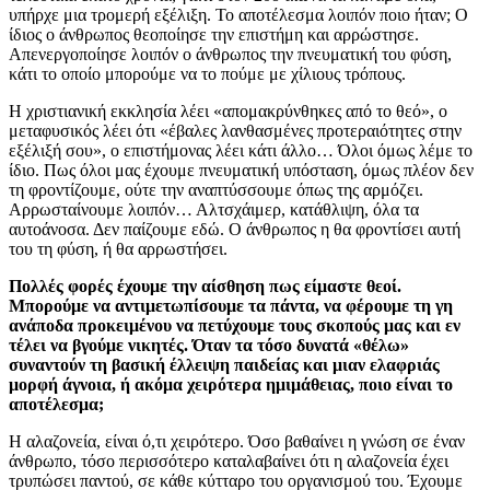
υπήρχε μια τρομερή εξέλιξη. Το αποτέλεσμα λοιπόν ποιο ήταν; Ο
ίδιος ο άνθρωπος θεοποίησε την επιστήμη και αρρώστησε.
Απενεργοποίησε λοιπόν ο άνθρωπος την πνευματική του φύση,
κάτι το οποίο μπορούμε να το πούμε με χίλιους τρόπους.
Η χριστιανική εκκλησία λέει «απομακρύνθηκες από το θεό», ο
μεταφυσικός λέει ότι «έβαλες λανθασμένες προτεραιότητες στην
εξέλιξή σου», ο επιστήμονας λέει κάτι άλλο… Όλοι όμως λέμε το
ίδιο. Πως όλοι μας έχουμε πνευματική υπόσταση, όμως πλέον δεν
τη φροντίζουμε, ούτε την αναπτύσσουμε όπως της αρμόζει.
Αρρωσταίνουμε λοιπόν… Αλτσχάιμερ, κατάθλιψη, όλα τα
αυτοάνοσα. Δεν παίζουμε εδώ. Ο άνθρωπος η θα φροντίσει αυτή
του τη φύση, ή θα αρρωστήσει.
Πολλές φορές έχουμε την αίσθηση πως είμαστε θεοί.
Μπορούμε να αντιμετωπίσουμε τα πάντα, να φέρουμε τη γη
ανάποδα προκειμένου να πετύχουμε τους σκοπούς μας και εν
τέλει να βγούμε νικητές. Όταν τα τόσο δυνατά «θέλω»
συναντούν τη βασική έλλειψη παιδείας και μιαν ελαφριάς
μορφή άγνοια, ή ακόμα χειρότερα ημιμάθειας, ποιο είναι το
αποτέλεσμα;
Η αλαζονεία, είναι ό,τι χειρότερο. Όσο βαθαίνει η γνώση σε έναν
άνθρωπο, τόσο περισσότερο καταλαβαίνει ότι η αλαζονεία έχει
τρυπώσει παντού, σε κάθε κύτταρο του οργανισμού του. Έχουμε