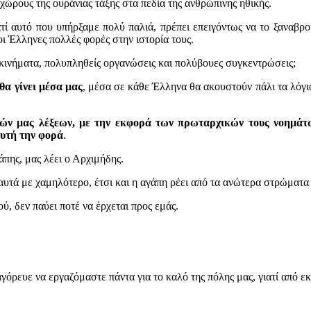
χώρους της ουράνιας τάξης στα πεδία της ανθρώπινης ηθικής.
τί αυτό που υπήρξαμε πολύ παλιά, πρέπει επειγόντως να το ξαναβρού
οι Έλληνες πολλές φορές στην ιστορία τους.
κινήματα, πολυπληθείς οργανώσεις και πολύβουες συγκεντρώσεις;
 θα γίνει μέσα μας
, μέσα σε κάθε Έλληνα θα ακουστούν πάλι τα λόγια
κών μας λέξεων, με την εκφορά των πρωταρχικών τους νοημάτ
αυτή την φορά
.
πης, μας λέει ο Αρχιμήδης.
υτά με χαμηλότερο, έτσι και η αγάπη ρέει από τα ανώτερα στρώματα 
ύ, δεν παύει ποτέ να έρχεται προς εμάς.
όρευε να εργαζόμαστε πάντα για το καλό της πόλης μας, γιατί από εκ