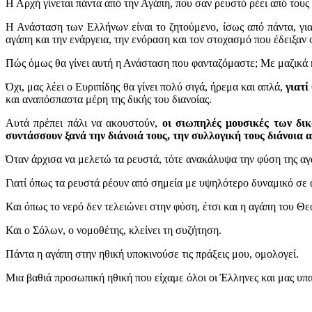
Η Αρχή γίνεται πάντα από την Αγάπη, που σαν ρευστό ρέει από τους 
Η Ανάσταση των Ελλήνων είναι το ζητούμενο, ίσως από πάντα, για
αγάπη και την ενάργεια, την ενόραση και τον στοχασμό που έδειξαν 
Πώς όμως θα γίνει αυτή η Ανάσταση που φανταζόμαστε; Με μαζικά 
Όχι, μας λέει ο Ευριπίδης θα γίνει πολύ σιγά, ήρεμα και απλά,
γιατί
και αναπόσπαστα μέρη της δικής του διανοίας.
Αυτά πρέπει πάλι να ακουστούν,
οι σιωπηλές μουσικές των δι
συντάσσουν ξανά την διάνοιά τους, την συλλογική τους διάνοια 
Όταν άρχισα να μελετώ τα ρευστά, τότε ανακάλυψα την φύση της αγά
Γιατί όπως τα ρευστά ρέουν από σημεία με υψηλότερο δυναμικό σε α
Και όπως το νερό δεν τελειώνει στην φύση, έτσι και η αγάπη του Θεο
Και ο Σόλων, ο νομοθέτης, κλείνει τη συζήτηση.
Πάντα η αγάπη στην ηθική υποκινούσε τις πράξεις μου, ομολογεί.
Μια βαθιά προσωπική ηθική που είχαμε όλοι οι Έλληνες και μας υπαγ