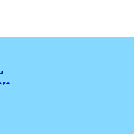
δα
ς μας