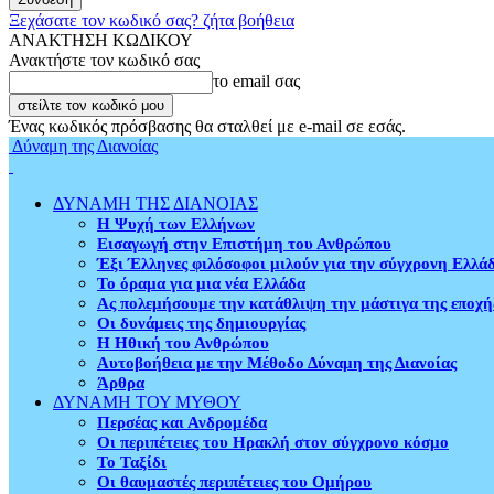
Ξεχάσατε τον κωδικό σας? ζήτα βοήθεια
ΑΝΑΚΤΗΣΗ ΚΩΔΙΚΟΥ
Ανακτήστε τον κωδικό σας
το email σας
Ένας κωδικός πρόσβασης θα σταλθεί με e-mail σε εσάς.
Δύναμη της Διανοίας
ΔΥΝΑΜΗ ΤΗΣ ΔΙΑΝΟΙΑΣ
Η Ψυχή των Ελλήνων
Εισαγωγή στην Επιστήμη του Ανθρώπου
Έξι Έλληνες φιλόσοφοι μιλούν για την σύγχρονη Ελλά
Το όραμα για μια νέα Ελλάδα
Ας πολεμήσουμε την κατάθλιψη την μάστιγα της εποχή
Οι δυνάμεις της δημιουργίας
Η Ηθική του Ανθρώπου
Αυτοβοήθεια με την Μέθοδο Δύναμη της Διανοίας
Άρθρα
ΔΥΝΑΜΗ ΤΟΥ ΜΥΘΟΥ
Περσέας και Ανδρομέδα
Οι περιπέτειες του Ηρακλή στον σύγχρονο κόσμο
Το Ταξίδι
Οι θαυμαστές περιπέτειες του Ομήρου