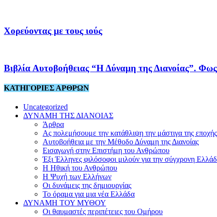
Χορεύοντας με τους ιούς
Βιβλία Αυτοβοήθειας “Η Δύναμη της Διανοίας”. Φως
ΚΑΤΗΓΟΡΙΕΣ ΑΡΘΡΩΝ
Uncategorized
ΔΥΝΑΜΗ ΤΗΣ ΔΙΑΝΟΙΑΣ
Άρθρα
Ας πολεμήσουμε την κατάθλιψη την μάστιγα της εποχής
Αυτοβοήθεια με την Μέθοδο Δύναμη της Διανοίας
Εισαγωγή στην Επιστήμη του Ανθρώπου
Έξι Έλληνες φιλόσοφοι μιλούν για την σύγχρονη Ελλά
Η Ηθική του Ανθρώπου
Η Ψυχή των Ελλήνων
Οι δυνάμεις της δημιουργίας
Το όραμα για μια νέα Ελλάδα
ΔΥΝΑΜΗ ΤΟΥ ΜΥΘΟΥ
Οι θαυμαστές περιπέτειες του Ομήρου