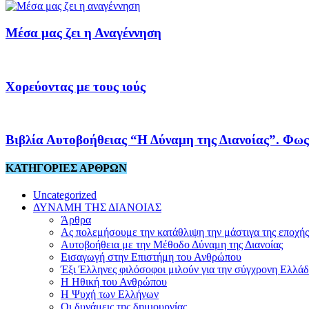
Μέσα μας ζει η Αναγέννηση
Χορεύοντας με τους ιούς
Βιβλία Αυτοβοήθειας “Η Δύναμη της Διανοίας”. Φως
ΚΑΤΗΓΟΡΙΕΣ ΑΡΘΡΩΝ
Uncategorized
ΔΥΝΑΜΗ ΤΗΣ ΔΙΑΝΟΙΑΣ
Άρθρα
Ας πολεμήσουμε την κατάθλιψη την μάστιγα της εποχής
Αυτοβοήθεια με την Μέθοδο Δύναμη της Διανοίας
Εισαγωγή στην Επιστήμη του Ανθρώπου
Έξι Έλληνες φιλόσοφοι μιλούν για την σύγχρονη Ελλά
Η Ηθική του Ανθρώπου
Η Ψυχή των Ελλήνων
Οι δυνάμεις της δημιουργίας