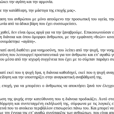
ώκει την αγάπη και την αρμονία.
 την κατάθλιψη, την μάστιγα της εποχής μας».
αση του ανθρώπου με μόνο αιτούμενο την προσωπική του υγεία, την
νωνία από τα άδικα βάρη που έχει συσσωρεύσει.
 χαθεί, δεν είναι όμως αργά για να την ξαναβρούμε. Επικοινωνούσαν 
ρη διάνοια και όπου όμορφοι άνθρωποι, με την εμφάνιση «θεών» κινο
α ονομάστηκε «αγάπη».
 γιατί αυτή διαθέτει μια νοημοσύνη, που λείπει από την ψυχή, την ν
μοσύνη που λειτουργεί προστατευτικά για τον άνθρωπο και επ’ αγαθώ γ
ή που μέσα από την ισχυρή συγγένεια που έχει με το σύμπαν παράγει 
, γιατί εκεί που η ψυχή δρα, η διάνοια καθοδηγεί, εκεί που η ψυχή αν
νείδηση και την υποστηρίζει στην αναγκαστική αναβάθμισή της.
νή εποχή, για να μπορέσει ο άνθρωπος να αποκτήσει ξανά τον έλεγχ
ήλωση της ψυχής στην κατεύθυνση που η διάνοια προδικάζει. Αυτό στ
όρμητη και συντεταγμένη εκδήλωσή της, σύμφωνα με τις λογικές επι
εινά που το ανοίκειο περιβάλλον επισωρεύει πάνω του. Και μπορεί να ε
με την έννοια της επ’ αγαθώ συνύπαρξης των ανθρώπων, που είναι απα