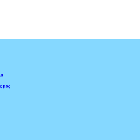
δα
ς μας