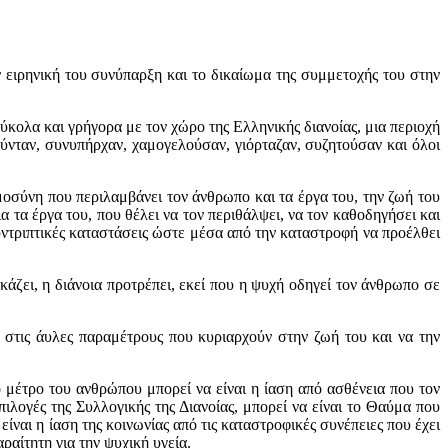
 ειρηνική του συνύπαρξη και το δικαίωμα της συμμετοχής του στην
εύκολα και γρήγορα με τον χώρο της Ελληνικής διανοίας, μια περιοχή
ύνταν, συνυπήρχαν, χαμογελούσαν, γιόρταζαν, συζητούσαν και όλοι
οημοσύνη που περιλαμβάνει τον άνθρωπο και τα έργα του, την ζωή του
ια τα έργα του, που θέλει να τον περιθάλψει, να τον καθοδηγήσει και
συντριπτικές καταστάσεις ώστε μέσα από την καταστροφή να προέλθει
αγκάζει, η διάνοια προτρέπει, εκεί που η ψυχή οδηγεί τον άνθρωπο σε
ο στις άυλες παραμέτρους που κυριαρχούν στην ζωή του και να την
ο μέτρο του ανθρώπου μπορεί να είναι η ίαση από ασθένεια που τον
λογές της Συλλογικής της Διανοίας, μπορεί να είναι το Θαύμα που
ίναι η ίαση της κοινωνίας από τις καταστροφικές συνέπειες που έχει
ραίτητη για την ψυχική υγεία.