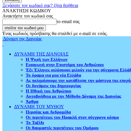
Ξεχάσατε τον κωδικό σας? ζήτα βοήθεια
ΑΝΑΚΤΗΣΗ ΚΩΔΙΚΟΥ
Ανακτήστε τον κωδικό σας
το email σας
Ένας κωδικός πρόσβασης θα σταλθεί με e-mail σε εσάς.
Δύναμη της Διανοίας
ΔΥΝΑΜΗ ΤΗΣ ΔΙΑΝΟΙΑΣ
Η Ψυχή των Ελλήνων
Εισαγωγή στην Επιστήμη του Ανθρώπου
Έξι Έλληνες φιλόσοφοι μιλούν για την σύγχρονη Ελλά
Το όραμα για μια νέα Ελλάδα
Ας πολεμήσουμε την κατάθλιψη την μάστιγα της εποχή
Οι δυνάμεις της δημιουργίας
Η Ηθική του Ανθρώπου
Αυτοβοήθεια με την Μέθοδο Δύναμη της Διανοίας
Άρθρα
ΔΥΝΑΜΗ ΤΟΥ ΜΥΘΟΥ
Περσέας και Ανδρομέδα
Οι περιπέτειες του Ηρακλή στον σύγχρονο κόσμο
Το Ταξίδι
Οι θαυμαστές περιπέτειες του Ομήρου