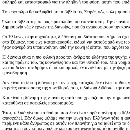
σκληρό και καταστροφικό για την αληθινή του φύση, αυτήν που επιδι
Το κενό τώρα θα καλυφθεί με τα βιβλία της Σειράς «Ας πολεμήσουμε
Όλα τα βιβλία της σειράς προκαλούν μια επανάσταση. Την επανάστ
δημιουργία νέων έργων της διανοίας, που θα ανακουφίσουν την κοι
Οι Έλληνες στην αρχαιότητα, διέθεταν μια ιδιότητα που σήμερα έχει
στο Σύμπαν, που είχε κατασκευασθεί ειδικά για αυτούς από ανώτε
ήταν φανερό ότι υποκινούνταν από την κοινή ιδιότητα, που αργότερ
Η διάνοια είναι η πιο φιλική προς τον άνθρωπο ιδιότητα της ψυχής,
και τις πράξεις του, τις κοινωνίες του και τον θάνατό του. Μια νοη
να του δείξει τον δρόμο, ήπια και ομαλά, εν αντιθέσει με την ψυχ
η αναδόμηση.
Δεν είναι το ίδιο η διάνοια με την ψυχή, ευτυχώς δεν είναι το ίδιο
ακραίες καταστάσεις της συνείδησής του, η διάνοια διδάσκει την συ
Και είναι η δύναμη της διανοίας αυτό που χρειάζεται την σημερι
κατευθύνει σε ασφαλείς προορισμούς.
Έτσι, τελικά γίνεται το θαύμα, που δεν είναι παρά η ανίκητη εκδ
απασχολεί. Εάν όμως μιλάμε για την ψυχή των Ελλήνων τότε η αυθ
περίμενε κάθε άνθρωπος σε αυτόν τον πλανήτη για να ιαθεί από τα δ
πάνω της η λογική των όπλων και του ανταγωνισμού, τόσο αντίθετη 