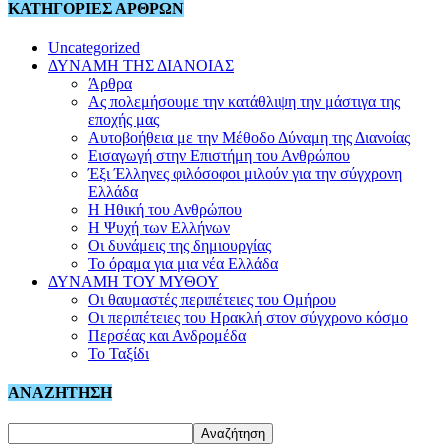
ΚΑΤΗΓΟΡΙΕΣ ΑΡΘΡΩΝ
Uncategorized
ΔΥΝΑΜΗ ΤΗΣ ΔΙΑΝΟΙΑΣ
Άρθρα
Ας πολεμήσουμε την κατάθλιψη την μάστιγα της
εποχής μας
Αυτοβοήθεια με την Μέθοδο Δύναμη της Διανοίας
Εισαγωγή στην Επιστήμη του Ανθρώπου
Έξι Έλληνες φιλόσοφοι μιλούν για την σύγχρονη
Ελλάδα
Η Ηθική του Ανθρώπου
Η Ψυχή των Ελλήνων
Οι δυνάμεις της δημιουργίας
Το όραμα για μια νέα Ελλάδα
ΔΥΝΑΜΗ ΤΟΥ ΜΥΘΟΥ
Οι θαυμαστές περιπέτειες του Ομήρου
Οι περιπέτειες του Ηρακλή στον σύγχρονο κόσμο
Περσέας και Ανδρομέδα
Το Ταξίδι
ΑΝΑΖΗΤΗΣΗ