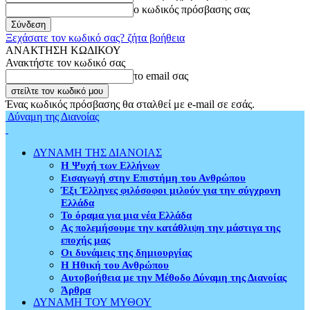
ο κωδικός πρόσβασης σας
Ξεχάσατε τον κωδικό σας? ζήτα βοήθεια
ΑΝΑΚΤΗΣΗ ΚΩΔΙΚΟΥ
Ανακτήστε τον κωδικό σας
το email σας
Ένας κωδικός πρόσβασης θα σταλθεί με e-mail σε εσάς.
Δύναμη της Διανοίας
ΔΥΝΑΜΗ ΤΗΣ ΔΙΑΝΟΙΑΣ
Η Ψυχή των Ελλήνων
Εισαγωγή στην Επιστήμη του Ανθρώπου
Έξι Έλληνες φιλόσοφοι μιλούν για την σύγχρονη
Ελλάδα
Το όραμα για μια νέα Ελλάδα
Ας πολεμήσουμε την κατάθλιψη την μάστιγα της
εποχής μας
Οι δυνάμεις της δημιουργίας
Η Ηθική του Ανθρώπου
Αυτοβοήθεια με την Μέθοδο Δύναμη της Διανοίας
Άρθρα
ΔΥΝΑΜΗ ΤΟΥ ΜΥΘΟΥ