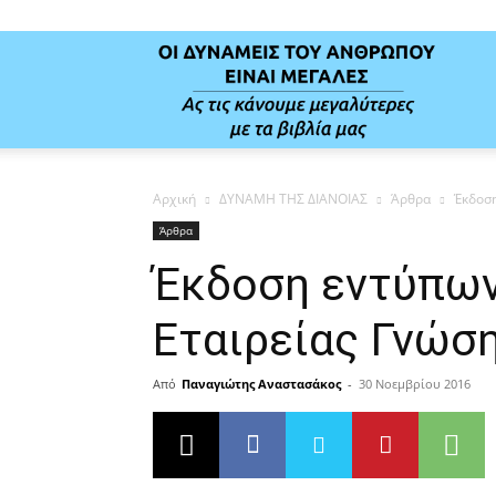
Δύναμ
Αρχική
ΔΥΝΑΜΗ ΤΗΣ ΔΙΑΝΟΙΑΣ
Άρθρα
Έκδοση
της
Άρθρα
Έκδοση εντύπων
Διανοί
Εταιρείας Γνώσ
Από
Παναγιώτης Αναστασάκος
-
30 Νοεμβρίου 2016