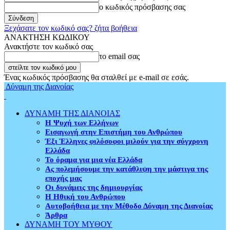
ο κωδικός πρόσβασης σας
Ξεχάσατε τον κωδικό σας? ζήτα βοήθεια
ΑΝΑΚΤΗΣΗ ΚΩΔΙΚΟΥ
Ανακτήστε τον κωδικό σας
το email σας
Ένας κωδικός πρόσβασης θα σταλθεί με e-mail σε εσάς.
Δύναμη της Διανοίας
ΔΥΝΑΜΗ ΤΗΣ ΔΙΑΝΟΙΑΣ
Η Ψυχή των Ελλήνων
Εισαγωγή στην Επιστήμη του Ανθρώπου
Έξι Έλληνες φιλόσοφοι μιλούν για την σύγχρονη
Ελλάδα
Το όραμα για μια νέα Ελλάδα
Ας πολεμήσουμε την κατάθλιψη την μάστιγα της
εποχής μας
Οι δυνάμεις της δημιουργίας
Η Ηθική του Ανθρώπου
Αυτοβοήθεια με την Μέθοδο Δύναμη της Διανοίας
Άρθρα
ΔΥΝΑΜΗ ΤΟΥ ΜΥΘΟΥ