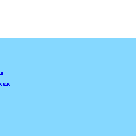
δα
ς μας