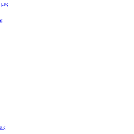
 μας
δα
ους