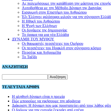
Ας πολεμήσουμε την κατάθλιψη την μάστιγα της εποχής
Αυτοβοήθεια με την Μέθοδο Δύναμη της Διανοίας
Εισαγωγή στην Επιστήμη του Ανθρώπου
Έξι Έλληνες φιλόσοφοι μιλούν για την σύγχρονη Ελλά
Η Ηθική του Ανθρώπου
Η Ψυχή των Ελλήνων
Οι δυνάμεις της δημιουργίας
Το όραμα για μια νέα Ελλάδα
ΔΥΝΑΜΗ ΤΟΥ ΜΥΘΟΥ
Οι θαυμαστές περιπέτειες του Ομήρου
Οι περιπέτειες του Ηρακλή στον σύγχρονο κόσμο
Περσέας και Ανδρομέδα
Το Ταξίδι
ΑΝΑΖΗΤΗΣΗ
ΤΕΛΕΥΤΑΙΑ ΑΡΘΡΑ
Η αληθινή δύναμη είναι η ηρεμία
Πώς μπορούμε να νικήσουμε την αδράνεια
Διάκριση: Η δύναμη που μας προστατεύει από τους λάθος φίλ
Ο δρόμος για την ευτυχία ξεκινάει από εσένα