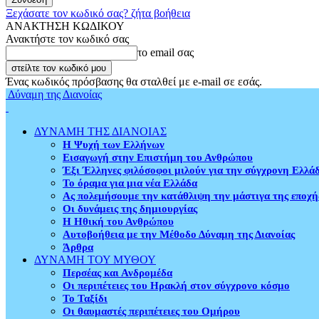
Ξεχάσατε τον κωδικό σας? ζήτα βοήθεια
ΑΝΑΚΤΗΣΗ ΚΩΔΙΚΟΥ
Ανακτήστε τον κωδικό σας
το email σας
Ένας κωδικός πρόσβασης θα σταλθεί με e-mail σε εσάς.
Δύναμη της Διανοίας
ΔΥΝΑΜΗ ΤΗΣ ΔΙΑΝΟΙΑΣ
Η Ψυχή των Ελλήνων
Εισαγωγή στην Επιστήμη του Ανθρώπου
Έξι Έλληνες φιλόσοφοι μιλούν για την σύγχρονη Ελλά
Το όραμα για μια νέα Ελλάδα
Ας πολεμήσουμε την κατάθλιψη την μάστιγα της εποχή
Οι δυνάμεις της δημιουργίας
Η Ηθική του Ανθρώπου
Αυτοβοήθεια με την Μέθοδο Δύναμη της Διανοίας
Άρθρα
ΔΥΝΑΜΗ ΤΟΥ ΜΥΘΟΥ
Περσέας και Ανδρομέδα
Οι περιπέτειες του Ηρακλή στον σύγχρονο κόσμο
Το Ταξίδι
Οι θαυμαστές περιπέτειες του Ομήρου