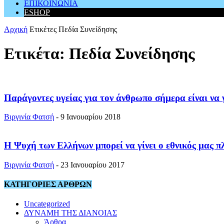
ΕΠΙΚΟΙΝΩΝΙΑ
ESHOP
Αρχική
Ετικέτες
Πεδία Συνείδησης
Ετικέτα: Πεδία Συνείδησης
Παράγοντες υγείας για τον άνθρωπο σήμερα είναι να γ
Βιργινία Φατσή
-
9 Ιανουαρίου 2018
Η Ψυχή των Ελλήνων μπορεί να γίνει ο εθνικός μας π
Βιργινία Φατσή
-
23 Ιανουαρίου 2017
ΚΑΤΗΓΟΡΙΕΣ ΑΡΘΡΩΝ
Uncategorized
ΔΥΝΑΜΗ ΤΗΣ ΔΙΑΝΟΙΑΣ
Άρθρα