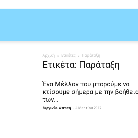
Δύναμη
Αρχική
Ετικέτες
Παράταξη
της
Ετικέτα: Παράταξη
Ένα Μέλλον που μπορούμε να
Διανοίας
κτίσουμε σήμερα με την βοήθει
των...
Βιργινία Φατσή
-
4 Μαρτίου 2017