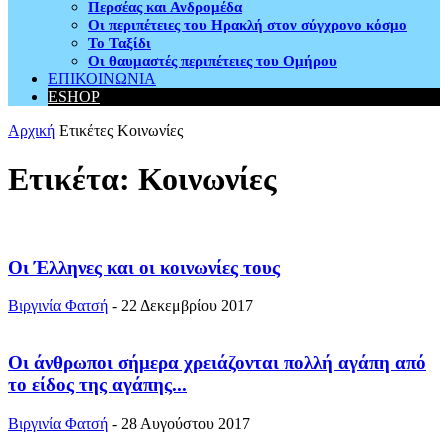
Περσέας και Ανδρομέδα
Οι περιπέτειες του Ηρακλή στον σύγχρονο κόσμο
Το Ταξίδι
Οι θαυμαστές περιπέτειες του Ομήρου
ΕΠΙΚΟΙΝΩΝΙΑ
ESHOP
Αρχική
Ετικέτες
Κοινωνίες
Ετικέτα: Κοινωνίες
Οι Έλληνες και οι κοινωνίες τους
Βιργινία Φατσή
-
22 Δεκεμβρίου 2017
Οι άνθρωποι σήμερα χρειάζονται πολλή αγάπη από
το είδος της αγάπης...
Βιργινία Φατσή
-
28 Αυγούστου 2017