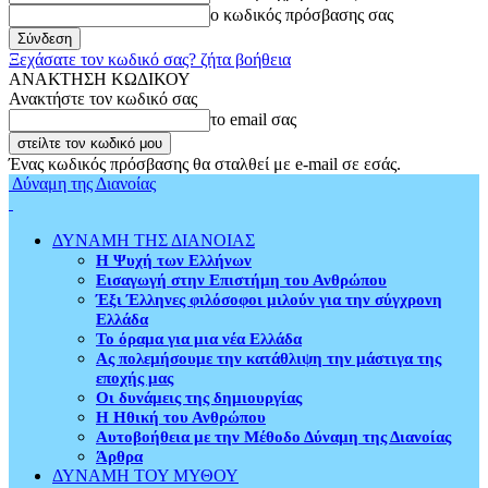
ο κωδικός πρόσβασης σας
Ξεχάσατε τον κωδικό σας? ζήτα βοήθεια
ΑΝΑΚΤΗΣΗ ΚΩΔΙΚΟΥ
Ανακτήστε τον κωδικό σας
το email σας
Ένας κωδικός πρόσβασης θα σταλθεί με e-mail σε εσάς.
Δύναμη της Διανοίας
ΔΥΝΑΜΗ ΤΗΣ ΔΙΑΝΟΙΑΣ
Η Ψυχή των Ελλήνων
Εισαγωγή στην Επιστήμη του Ανθρώπου
Έξι Έλληνες φιλόσοφοι μιλούν για την σύγχρονη
Ελλάδα
Το όραμα για μια νέα Ελλάδα
Ας πολεμήσουμε την κατάθλιψη την μάστιγα της
εποχής μας
Οι δυνάμεις της δημιουργίας
Η Ηθική του Ανθρώπου
Αυτοβοήθεια με την Μέθοδο Δύναμη της Διανοίας
Άρθρα
ΔΥΝΑΜΗ ΤΟΥ ΜΥΘΟΥ