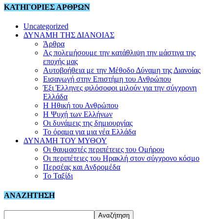
ΚΑΤΗΓΟΡΙΕΣ ΑΡΘΡΩΝ
Uncategorized
ΔΥΝΑΜΗ ΤΗΣ ΔΙΑΝΟΙΑΣ
Άρθρα
Ας πολεμήσουμε την κατάθλιψη την μάστιγα της
εποχής μας
Αυτοβοήθεια με την Μέθοδο Δύναμη της Διανοίας
Εισαγωγή στην Επιστήμη του Ανθρώπου
Έξι Έλληνες φιλόσοφοι μιλούν για την σύγχρονη
Ελλάδα
Η Ηθική του Ανθρώπου
Η Ψυχή των Ελλήνων
Οι δυνάμεις της δημιουργίας
Το όραμα για μια νέα Ελλάδα
ΔΥΝΑΜΗ ΤΟΥ ΜΥΘΟΥ
Οι θαυμαστές περιπέτειες του Ομήρου
Οι περιπέτειες του Ηρακλή στον σύγχρονο κόσμο
Περσέας και Ανδρομέδα
Το Ταξίδι
ΑΝΑΖΗΤΗΣΗ