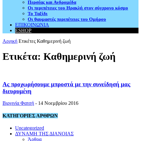
Περσέας και Ανδρομέδα
Οι περιπέτειες του Ηρακλή στον σύγχρονο κόσμο
Το Ταξίδι
Οι θαυμαστές περιπέτειες του Ομήρου
ΕΠΙΚΟΙΝΩΝΙΑ
ESHOP
Αρχική
Ετικέτες
Καθημερινή ζωή
Ετικέτα: Καθημερινή ζωή
Ας προχωρήσουμε μπροστά με την συνείδησή μας
διευρυμένη
Βιργινία Φατσή
-
14 Νοεμβρίου 2016
ΚΑΤΗΓΟΡΙΕΣ ΑΡΘΡΩΝ
Uncategorized
ΔΥΝΑΜΗ ΤΗΣ ΔΙΑΝΟΙΑΣ
Άρθρα