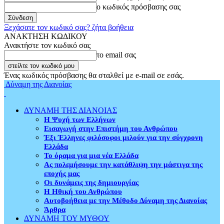
ο κωδικός πρόσβασης σας
Ξεχάσατε τον κωδικό σας? ζήτα βοήθεια
ΑΝΑΚΤΗΣΗ ΚΩΔΙΚΟΥ
Ανακτήστε τον κωδικό σας
το email σας
Ένας κωδικός πρόσβασης θα σταλθεί με e-mail σε εσάς.
Δύναμη της Διανοίας
ΔΥΝΑΜΗ ΤΗΣ ΔΙΑΝΟΙΑΣ
Η Ψυχή των Ελλήνων
Εισαγωγή στην Επιστήμη του Ανθρώπου
Έξι Έλληνες φιλόσοφοι μιλούν για την σύγχρονη
Ελλάδα
Το όραμα για μια νέα Ελλάδα
Ας πολεμήσουμε την κατάθλιψη την μάστιγα της
εποχής μας
Οι δυνάμεις της δημιουργίας
Η Ηθική του Ανθρώπου
Αυτοβοήθεια με την Μέθοδο Δύναμη της Διανοίας
Άρθρα
ΔΥΝΑΜΗ ΤΟΥ ΜΥΘΟΥ