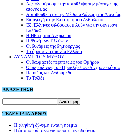
Ας πολεμήσουμε την κατάθλιψη την μάστιγα της
εποχής μας
Αυτοβοήθεια με την Μέθοδο Δύναμη της Διανοίας
Εισαγωγή στην Επιστήμη του Ανθρώπου
Έξι Έλληνες φιλόσοφοι μιλούν για την σύγχρονη
Ελλάδα
Η Ηθική του Ανθρώπου
Η Ψυχή των Ελλήνων
Οι δυνάμεις της δημιουργίας
Το όραμα για μια νέα Ελλάδα
ΔΥΝΑΜΗ ΤΟΥ ΜΥΘΟΥ
Οι θαυμαστές περιπέτειες του Ομήρου
Οι περιπέτειες του Ηρακλή στον σύγχρονο κόσμο
Περσέας και Ανδρομέδα
Το Ταξίδι
ΑΝΑΖΗΤΗΣΗ
ΤΕΛΕΥΤΑΙΑ ΑΡΘΡΑ
Η αληθινή δύναμη είναι η ηρεμία
Πώς μπορούμε να νικήσουμε την αδράνεια