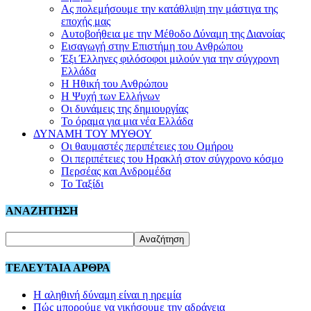
Ας πολεμήσουμε την κατάθλιψη την μάστιγα της
εποχής μας
Αυτοβοήθεια με την Μέθοδο Δύναμη της Διανοίας
Εισαγωγή στην Επιστήμη του Ανθρώπου
Έξι Έλληνες φιλόσοφοι μιλούν για την σύγχρονη
Ελλάδα
Η Ηθική του Ανθρώπου
Η Ψυχή των Ελλήνων
Οι δυνάμεις της δημιουργίας
Το όραμα για μια νέα Ελλάδα
ΔΥΝΑΜΗ ΤΟΥ ΜΥΘΟΥ
Οι θαυμαστές περιπέτειες του Ομήρου
Οι περιπέτειες του Ηρακλή στον σύγχρονο κόσμο
Περσέας και Ανδρομέδα
Το Ταξίδι
ΑΝΑΖΗΤΗΣΗ
ΤΕΛΕΥΤΑΙΑ ΑΡΘΡΑ
Η αληθινή δύναμη είναι η ηρεμία
Πώς μπορούμε να νικήσουμε την αδράνεια