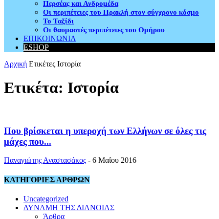
Περσέας και Ανδρομέδα
Οι περιπέτειες του Ηρακλή στον σύγχρονο κόσμο
Το Ταξίδι
Οι θαυμαστές περιπέτειες του Ομήρου
ΕΠΙΚΟΙΝΩΝΙΑ
ESHOP
Αρχική
Ετικέτες
Ιστορία
Ετικέτα: Ιστορία
Που βρίσκεται η υπεροχή των Ελλήνων σε όλες τις
μάχες που...
Παναγιώτης Αναστασάκος
-
6 Μαΐου 2016
ΚΑΤΗΓΟΡΙΕΣ ΑΡΘΡΩΝ
Uncategorized
ΔΥΝΑΜΗ ΤΗΣ ΔΙΑΝΟΙΑΣ
Άρθρα