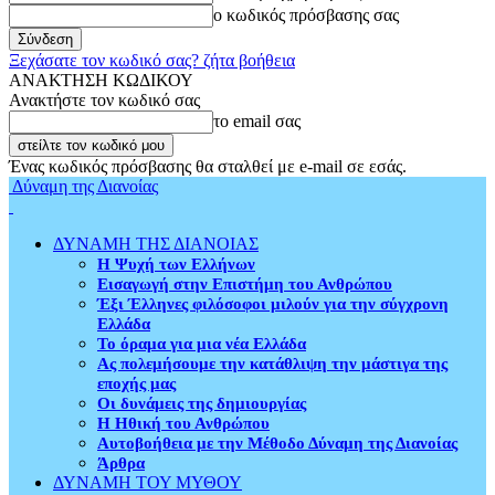
ο κωδικός πρόσβασης σας
Ξεχάσατε τον κωδικό σας? ζήτα βοήθεια
ΑΝΑΚΤΗΣΗ ΚΩΔΙΚΟΥ
Ανακτήστε τον κωδικό σας
το email σας
Ένας κωδικός πρόσβασης θα σταλθεί με e-mail σε εσάς.
Δύναμη της Διανοίας
ΔΥΝΑΜΗ ΤΗΣ ΔΙΑΝΟΙΑΣ
Η Ψυχή των Ελλήνων
Εισαγωγή στην Επιστήμη του Ανθρώπου
Έξι Έλληνες φιλόσοφοι μιλούν για την σύγχρονη
Ελλάδα
Το όραμα για μια νέα Ελλάδα
Ας πολεμήσουμε την κατάθλιψη την μάστιγα της
εποχής μας
Οι δυνάμεις της δημιουργίας
Η Ηθική του Ανθρώπου
Αυτοβοήθεια με την Μέθοδο Δύναμη της Διανοίας
Άρθρα
ΔΥΝΑΜΗ ΤΟΥ ΜΥΘΟΥ