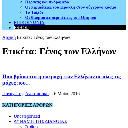
Περσέας και Ανδρομέδα
Οι περιπέτειες του Ηρακλή στον σύγχρονο κόσμο
Το Ταξίδι
Οι θαυμαστές περιπέτειες του Ομήρου
ΕΠΙΚΟΙΝΩΝΙΑ
ESHOP
Αρχική
Ετικέτες
Γένος των Ελλήνων
Ετικέτα: Γένος των Ελλήνων
Που βρίσκεται η υπεροχή των Ελλήνων σε όλες τις
μάχες που...
Παναγιώτης Αναστασάκος
-
6 Μαΐου 2016
ΚΑΤΗΓΟΡΙΕΣ ΑΡΘΡΩΝ
Uncategorized
ΔΥΝΑΜΗ ΤΗΣ ΔΙΑΝΟΙΑΣ
Άρθρα