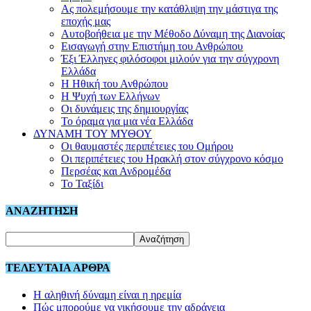
Ας πολεμήσουμε την κατάθλιψη την μάστιγα της
εποχής μας
Αυτοβοήθεια με την Μέθοδο Δύναμη της Διανοίας
Εισαγωγή στην Επιστήμη του Ανθρώπου
Έξι Έλληνες φιλόσοφοι μιλούν για την σύγχρονη
Ελλάδα
Η Ηθική του Ανθρώπου
Η Ψυχή των Ελλήνων
Οι δυνάμεις της δημιουργίας
Το όραμα για μια νέα Ελλάδα
ΔΥΝΑΜΗ ΤΟΥ ΜΥΘΟΥ
Οι θαυμαστές περιπέτειες του Ομήρου
Οι περιπέτειες του Ηρακλή στον σύγχρονο κόσμο
Περσέας και Ανδρομέδα
Το Ταξίδι
ΑΝΑΖΗΤΗΣΗ
ΤΕΛΕΥΤΑΙΑ ΑΡΘΡΑ
Η αληθινή δύναμη είναι η ηρεμία
Πώς μπορούμε να νικήσουμε την αδράνεια