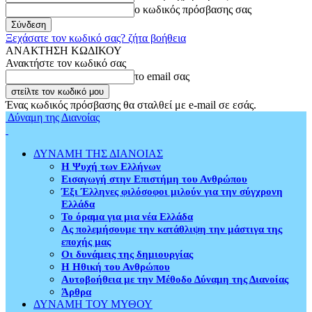
ο κωδικός πρόσβασης σας
Ξεχάσατε τον κωδικό σας? ζήτα βοήθεια
ΑΝΑΚΤΗΣΗ ΚΩΔΙΚΟΥ
Ανακτήστε τον κωδικό σας
το email σας
Ένας κωδικός πρόσβασης θα σταλθεί με e-mail σε εσάς.
Δύναμη της Διανοίας
ΔΥΝΑΜΗ ΤΗΣ ΔΙΑΝΟΙΑΣ
Η Ψυχή των Ελλήνων
Εισαγωγή στην Επιστήμη του Ανθρώπου
Έξι Έλληνες φιλόσοφοι μιλούν για την σύγχρονη
Ελλάδα
Το όραμα για μια νέα Ελλάδα
Ας πολεμήσουμε την κατάθλιψη την μάστιγα της
εποχής μας
Οι δυνάμεις της δημιουργίας
Η Ηθική του Ανθρώπου
Αυτοβοήθεια με την Μέθοδο Δύναμη της Διανοίας
Άρθρα
ΔΥΝΑΜΗ ΤΟΥ ΜΥΘΟΥ