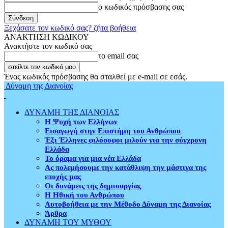
ο κωδικός πρόσβασης σας
Ξεχάσατε τον κωδικό σας? ζήτα βοήθεια
ΑΝΑΚΤΗΣΗ ΚΩΔΙΚΟΥ
Ανακτήστε τον κωδικό σας
το email σας
Ένας κωδικός πρόσβασης θα σταλθεί με e-mail σε εσάς.
Δύναμη της Διανοίας
ΔΥΝΑΜΗ ΤΗΣ ΔΙΑΝΟΙΑΣ
Η Ψυχή των Ελλήνων
Εισαγωγή στην Επιστήμη του Ανθρώπου
Έξι Έλληνες φιλόσοφοι μιλούν για την σύγχρονη
Ελλάδα
Το όραμα για μια νέα Ελλάδα
Ας πολεμήσουμε την κατάθλιψη την μάστιγα της
εποχής μας
Οι δυνάμεις της δημιουργίας
Η Ηθική του Ανθρώπου
Αυτοβοήθεια με την Μέθοδο Δύναμη της Διανοίας
Άρθρα
ΔΥΝΑΜΗ ΤΟΥ ΜΥΘΟΥ