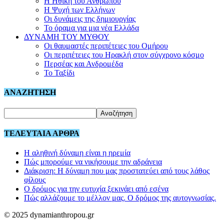
Η Ηθική του Ανθρώπου
Η Ψυχή των Ελλήνων
Οι δυνάμεις της δημιουργίας
Το όραμα για μια νέα Ελλάδα
ΔΥΝΑΜΗ ΤΟΥ ΜΥΘΟΥ
Οι θαυμαστές περιπέτειες του Ομήρου
Οι περιπέτειες του Ηρακλή στον σύγχρονο κόσμο
Περσέας και Ανδρομέδα
Το Ταξίδι
ΑΝΑΖΗΤΗΣΗ
ΤΕΛΕΥΤΑΙΑ ΑΡΘΡΑ
Η αληθινή δύναμη είναι η ηρεμία
Πώς μπορούμε να νικήσουμε την αδράνεια
Διάκριση: Η δύναμη που μας προστατεύει από τους λάθος
φίλους
Ο δρόμος για την ευτυχία ξεκινάει από εσένα
Πώς αλλάζουμε το μέλλον μας. Ο δρόμος της αυτογνωσίας.
© 2025 dynamianthropou.gr