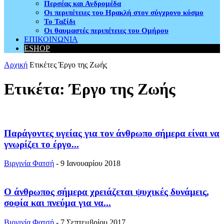
Περσέας και Ανδρομέδα
Οι περιπέτειες του Ηρακλή στον σύγχρονο κόσμο
Το Ταξίδι
Οι θαυμαστές περιπέτειες του Ομήρου
ΕΠΙΚΟΙΝΩΝΙΑ
ESHOP
Αρχική
Ετικέτες
Έργο της Ζωής
Ετικέτα: Έργο της Ζωής
Παράγοντες υγείας για τον άνθρωπο σήμερα είναι να
γνωρίζει το έργο...
Βιργινία Φατσή
-
9 Ιανουαρίου 2018
Ο άνθρωπος σήμερα χρειάζεται ψυχικές δυνάμεις,
σοφία και πνεύμα για να...
Βιργινία Φατσή
-
7 Σεπτεμβρίου 2017