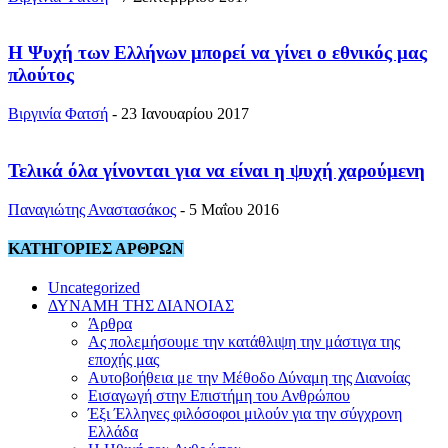
Η Ψυχή των Ελλήνων μπορεί να γίνει ο εθνικός μας
πλούτος
Βιργινία Φατσή
-
23 Ιανουαρίου 2017
Τελικά όλα γίνονται για να είναι η ψυχή χαρούμενη
Παναγιώτης Αναστασάκος
-
5 Μαΐου 2016
ΚΑΤΗΓΟΡΙΕΣ ΑΡΘΡΩΝ
Uncategorized
ΔΥΝΑΜΗ ΤΗΣ ΔΙΑΝΟΙΑΣ
Άρθρα
Ας πολεμήσουμε την κατάθλιψη την μάστιγα της
εποχής μας
Αυτοβοήθεια με την Μέθοδο Δύναμη της Διανοίας
Εισαγωγή στην Επιστήμη του Ανθρώπου
Έξι Έλληνες φιλόσοφοι μιλούν για την σύγχρονη
Ελλάδα