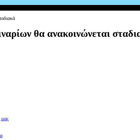
ταδιακά
ιναρίων θα ανακοινώνεται σταδι
.
 μας
δα