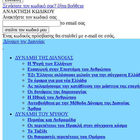
Ξεχάσατε τον κωδικό σας? ζήτα βοήθεια
ΑΝΑΚΤΗΣΗ ΚΩΔΙΚΟΥ
Ανακτήστε τον κωδικό σας
το email σας
Ένας κωδικός πρόσβασης θα σταλθεί με e-mail σε εσάς.
Δύναμη της Διανοίας
ΔΥΝΑΜΗ ΤΗΣ ΔΙΑΝΟΙΑΣ
Η Ψυχή των Ελλήνων
Εισαγωγή στην Επιστήμη του Ανθρώπου
Έξι Έλληνες φιλόσοφοι μιλούν για την σύγχρονη Ελλά
Το όραμα για μια νέα Ελλάδα
Ας πολεμήσουμε την κατάθλιψη την μάστιγα της εποχή
Οι δυνάμεις της δημιουργίας
Η Ηθική του Ανθρώπου
Αυτοβοήθεια με την Μέθοδο Δύναμη της Διανοίας
Άρθρα
ΔΥΝΑΜΗ ΤΟΥ ΜΥΘΟΥ
Περσέας και Ανδρομέδα
Οι περιπέτειες του Ηρακλή στον σύγχρονο κόσμο
Το Ταξίδι
Οι θαυμαστές περιπέτειες του Ομήρου