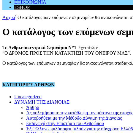
ΕΠΙΚΟΙΝΩΝΙΑ
ESHOP
Αρχική
Ο κατάλογος των επόμενων σεμιναρίων θα ανακοινώνεται σ
Ο κατάλογος των επόμενων σεμ
ο
Το
Ανθρωποκεντρικό Σεμινάριο Ν
1
έχει τίτλο:
“Ο ΔΡΟΜΟΣ ΠΡΟΣ ΤΗΝ ΚΑΤΑΚΤΗΣΗ ΤΟΥ ΟΝΕΙΡΟΥ ΜΑΣ”.
Ο κατάλογος των επόμενων σεμιναρίων θα ανακοινώνεται σταδιακά
ΚΑΤΗΓΟΡΙΕΣ ΑΡΘΡΩΝ
Uncategorized
ΔΥΝΑΜΗ ΤΗΣ ΔΙΑΝΟΙΑΣ
Άρθρα
Ας πολεμήσουμε την κατάθλιψη την μάστιγα της εποχής
Αυτοβοήθεια με την Μέθοδο Δύναμη της Διανοίας
Εισαγωγή στην Επιστήμη του Ανθρώπου
Έξι Έλληνες φιλόσοφοι μιλούν για την σύγχρονη Ελλά