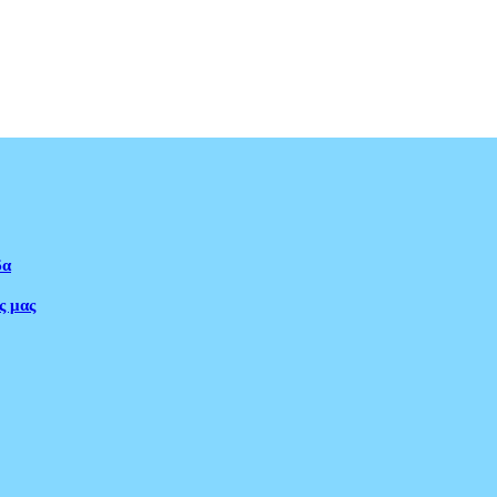
δα
ς μας