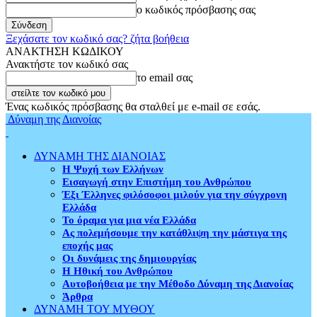
ο κωδικός πρόσβασης σας
Ξεχάσατε τον κωδικό σας? ζήτα βοήθεια
ΑΝΑΚΤΗΣΗ ΚΩΔΙΚΟΥ
Ανακτήστε τον κωδικό σας
το email σας
Ένας κωδικός πρόσβασης θα σταλθεί με e-mail σε εσάς.
Δύναμη της Διανοίας
ΔΥΝΑΜΗ ΤΗΣ ΔΙΑΝΟΙΑΣ
Η Ψυχή των Ελλήνων
Εισαγωγή στην Επιστήμη του Ανθρώπου
Έξι Έλληνες φιλόσοφοι μιλούν για την σύγχρονη
Ελλάδα
Το όραμα για μια νέα Ελλάδα
Ας πολεμήσουμε την κατάθλιψη την μάστιγα της
εποχής μας
Οι δυνάμεις της δημιουργίας
Η Ηθική του Ανθρώπου
Αυτοβοήθεια με την Μέθοδο Δύναμη της Διανοίας
Άρθρα
ΔΥΝΑΜΗ ΤΟΥ ΜΥΘΟΥ