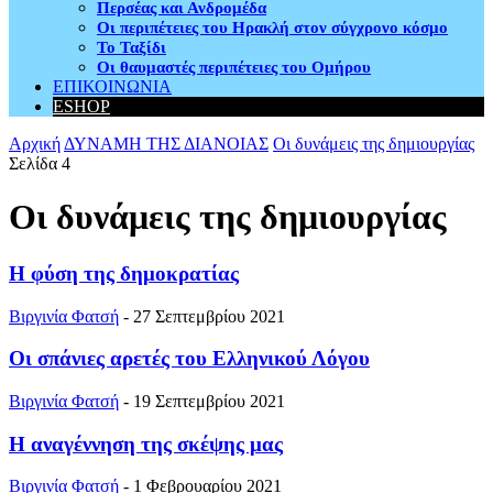
Περσέας και Ανδρομέδα
Οι περιπέτειες του Ηρακλή στον σύγχρονο κόσμο
Το Ταξίδι
Οι θαυμαστές περιπέτειες του Ομήρου
ΕΠΙΚΟΙΝΩΝΙΑ
ESHOP
Αρχική
ΔΥΝΑΜΗ ΤΗΣ ΔΙΑΝΟΙΑΣ
Οι δυνάμεις της δημιουργίας
Σελίδα 4
Οι δυνάμεις της δημιουργίας
Η φύση της δημοκρατίας
Βιργινία Φατσή
-
27 Σεπτεμβρίου 2021
Οι σπάνιες αρετές του Ελληνικού Λόγου
Βιργινία Φατσή
-
19 Σεπτεμβρίου 2021
Η αναγέννηση της σκέψης μας
Βιργινία Φατσή
-
1 Φεβρουαρίου 2021