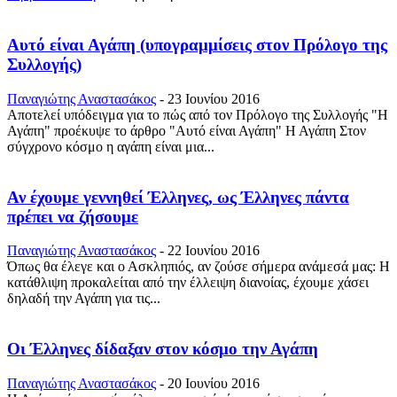
Αυτό είναι Αγάπη (υπογραμμίσεις στον Πρόλογο της
Συλλογής)
Παναγιώτης Αναστασάκος
-
23 Ιουνίου 2016
Αποτελεί υπόδειγμα για το πώς από τον Πρόλογο της Συλλογής "Η
Αγάπη" προέκυψε το άρθρο "Αυτό είναι Αγάπη" Η Αγάπη Στον
σύγχρονο κόσμο η αγάπη είναι μια...
Αν έχουμε γεννηθεί Έλληνες, ως Έλληνες πάντα
πρέπει να ζήσουμε
Παναγιώτης Αναστασάκος
-
22 Ιουνίου 2016
Όπως θα έλεγε και ο Ασκληπιός, αν ζούσε σήμερα ανάμεσά μας: Η
κατάθλιψη προκαλείται από την έλλειψη διανοίας, έχουμε χάσει
δηλαδή την Αγάπη για τις...
Οι Έλληνες δίδαξαν στον κόσμο την Αγάπη
Παναγιώτης Αναστασάκος
-
20 Ιουνίου 2016